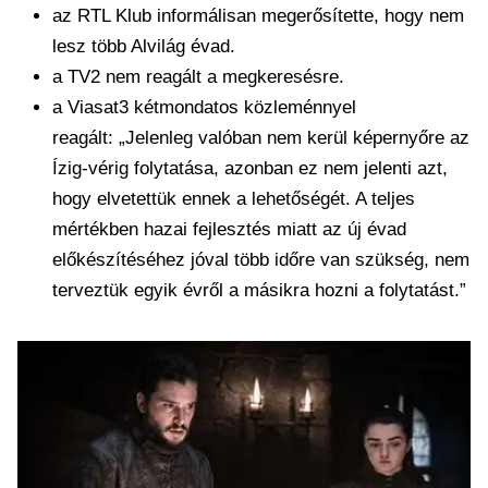
az RTL Klub informálisan megerősítette, hogy nem
lesz több Alvilág évad.
a TV2 nem reagált a megkeresésre.
a Viasat3 kétmondatos közleménnyel
reagált: „Jelenleg valóban nem kerül képernyőre az
Ízig-vérig folytatása, azonban ez nem jelenti azt,
hogy elvetettük ennek a lehetőségét. A teljes
mértékben hazai fejlesztés miatt az új évad
előkészítéséhez jóval több időre van szükség, nem
terveztük egyik évről a másikra hozni a folytatást.”