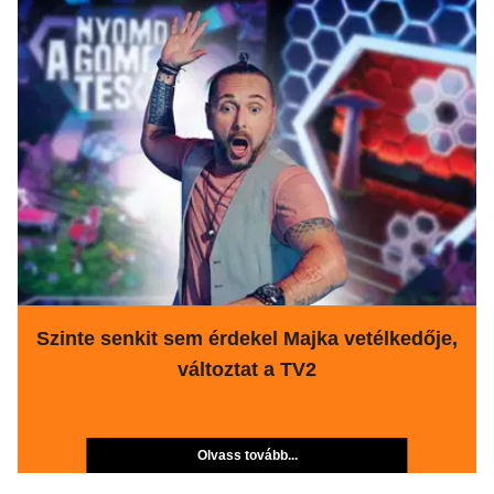
Szinte senkit sem érdekel Majka vetélkedője,
változtat a TV2
Olvass tovább...