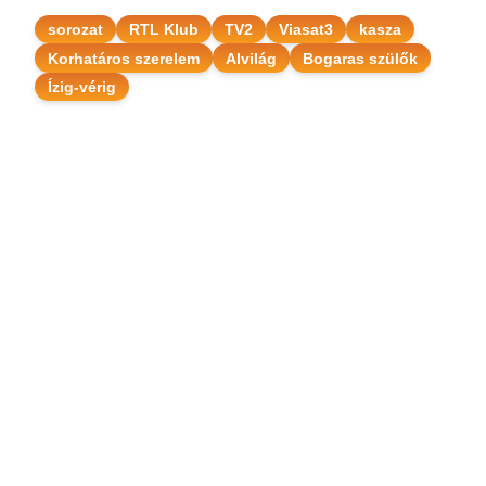
sorozat
RTL Klub
TV2
Viasat3
kasza
Korhatáros szerelem
Alvilág
Bogaras szülők
Ízig-vérig