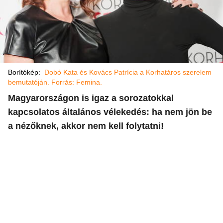
Borítókép:
Dobó Kata és Kovács Patrícia a Korhatáros szerelem
bemutatóján. Forrás: Femina.
Magyarországon is igaz a sorozatokkal
kapcsolatos általános vélekedés: ha nem jön be
a nézőknek, akkor nem kell folytatni!