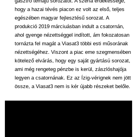
gasztro témájú sorozatot. A széria érdekessége,
hogy a hazai tévés piacon ez volt az első, teljes
egészében magyar fejlesztésű sorozat. A
produkció 2019 márciuásban indult a csatornán,
ahol gyenge nézettséggel indított, ám fokozatosan
tornázta fel magát a Viasat3 többi esti műsorának
nézettségéhez. Viszont a piac eme szegmensében
kötelező elvárás, hogy egy saját gyártású sorozat,
ami még rengeteg pénzbe is kerül, zászlóshajója
legyen a csatornának. Ez az Ízig-vérignek nem jött
össze, a Viasat3 nem is kér újabb részeket belőle.