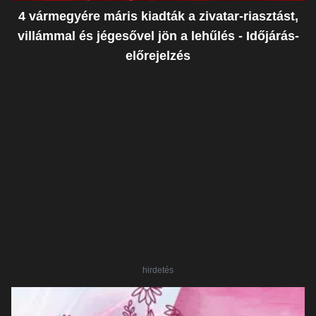
4 vármegyére máris kiadták a zivatar-riasztást,
villámmal és jégesővel jön a lehűlés - Időjárás-
előrejelzés
hirdetés