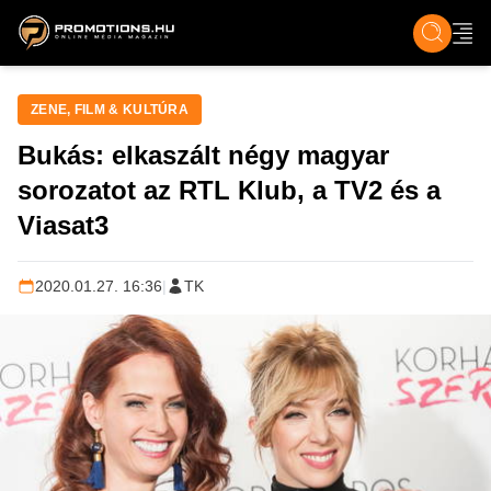
ZENE, FILM & KULT
SPORT
GASZTRO & UTAZÁS
SZÍNES
ÉLET
TECH & TU
ZENE, FILM & KULTÚRA
Bukás: elkaszált négy magyar
sorozatot az RTL Klub, a TV2 és a
Viasat3
2020.01.27. 16:36
|
TK