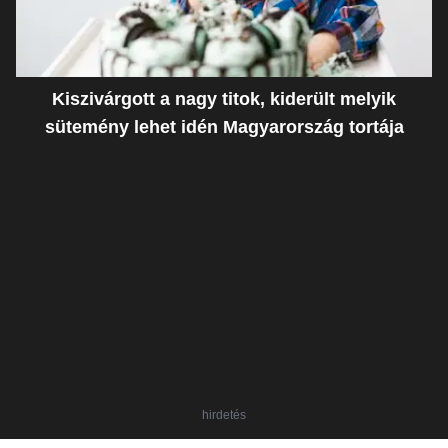
Kiszivárgott a nagy titok, kiderült melyik
sütemény lehet idén Magyarország tortája
hirdetés