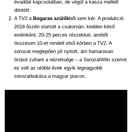
évaddal kapcsolatban, de végül a kasza mellett
döntött.
A TV2 a
Bogaras szülők
ből sem kér. A produkció
2018 őszén startolt a csatornán, kedden késő
esténként, 20-25 perces részekkel, amiből
összesen 10-et rendelt első körben a TV2. A
sorozat meglepően jól nyitott, ám hamarosan
óriásit zuhant a nézettsége – a SorozatWiki szerint
ez volt az utóbbi évek egyik legnagyobb
sorozatbukása a magyar piacon.