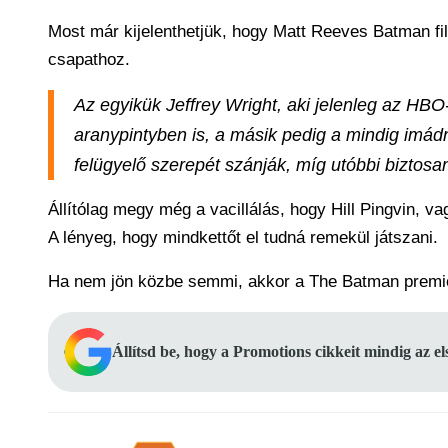
Most már kijelenthetjük, hogy Matt Reeves Batman film
csapathoz.
Az egyikük Jeffrey Wright, aki jelenleg az HBO
aranypintyben is, a másik pedig a mindig imád
felügyelő szerepét szánják, míg utóbbi biztosa
Állítólag megy még a vacillálás, hogy Hill Pingvin, v
A lényeg, hogy mindkettőt el tudná remekül játszani.
Ha nem jön közbe semmi, akkor a The Batman premierj
Állítsd be, hogy a Promotions cikkeit mindig az e