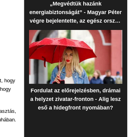
„Megvédtük hazánk
energiabiztonságát” - Magyar Péter
végre bejelentette, az egész ország
erre várt
t, hogy
 hogy
Fordulat az előrejelzésben, drámai
a helyzet zivatar-fronton - Alig lesz
eső a hidegfront nyomában?
lasztás,
uhában.