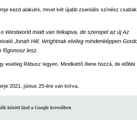
je kezd alakulni, mivel két újabb zseniális színész csatlak
-s Westworld miatt van felkapva, de szerepel az új Az
nivaló Jonah Hill. Wrightnak elvileg mindenképpen Gord
n főgonosz lesz.
agy esetleg Rébusz legyen. Mindkettő illene hozzá, de előbbi
e 2021. június 25-ére van kiírva.
lsők között lásd a Google keresőben