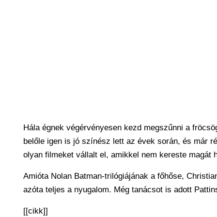
Hála égnek végérvényesen kezd megszűnni a fröcsögé
belőle igen is jó színész lett az évek során, és már
olyan filmeket vállalt el, amikkel nem kereste magát ha
Amióta Nolan Batman-trilógiájának a főhőse, Christian
azóta teljes a nyugalom. Még tanácsot is adott Patti
[[cikk]]