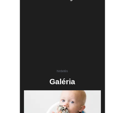
hirdetés
Galéria