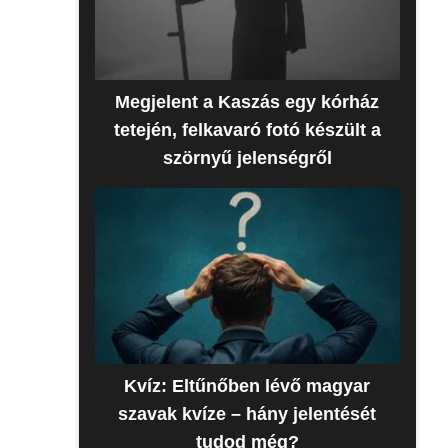
Megjelent a Kaszás egy kórház
tetején, felkavaró fotó készült a
szörnyű jelenségről
Kvíz: Eltűnőben lévő magyar
szavak kvíze – hány jelentését
tudod még?