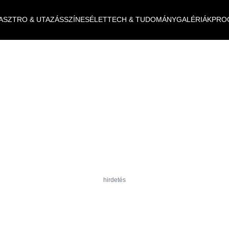
ASZTRO & UTAZÁS
SZÍNES
ÉLET
TECH & TUDOMÁNY
GALÉRIÁK
PRO
hirdetés