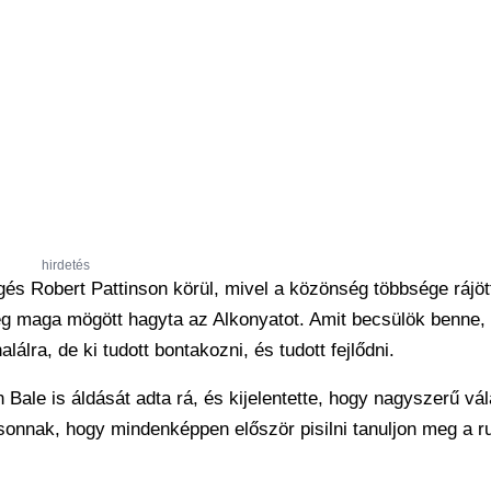
hirdetés
s Robert Pattinson körül, mivel a közönség többsége rájöt
 rég maga mögött hagyta az Alkonyatot. Amit becsülök benne,
lálra, de ki tudott bontakozni, és tudott fejlődni.
 Bale is áldását adta rá, és kijelentette, hogy nagyszerű vá
nsonnak, hogy mindenképpen először pisilni tanuljon meg a r