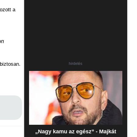
ozott a
on
 biztosan.
hirdetés
„Nagy kamu az egész” - Majkát