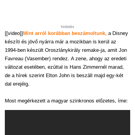
hirdetés
[[video]]
Mint arról korábban beszámoltunk,
a Disney
készíti és jövő nyárra már a mozikban is kerül az
1994-ben készült Oroszlánykirály remake-ja, amit Jon
Favreau (Vasember) rendez. A zene, ahogy az eredeti
változat esetében, ezúttal is Hans Zimmernél marad,
de a hírek szerint Elton John is beszáll majd egy-két
dal erejéig.
Most megérkezett a magyar szinkronos előzetes, íme: