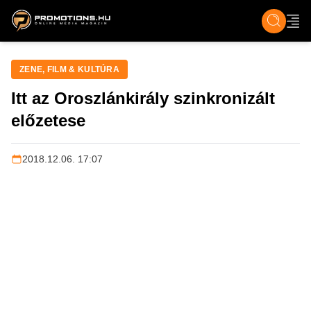
ZENE, FILM & KULT
SPORT
GASZTRO & UTAZÁS
SZÍNES
ÉLET
TECH & TU
ZENE, FILM & KULTÚRA
Itt az Oroszlánkirály szinkronizált
előzetese
2018.12.06. 17:07