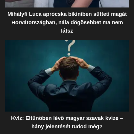
Mihályfi Luca aprócska bikiniben sütteti magát
Horvátországban, nála dögösebbet ma nem
látsz
Kvíz: Eltűnőben lévő magyar szavak kvíze –
hány jelentését tudod még?