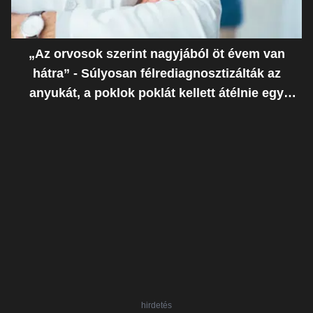
„Az orvosok szerint nagyjából öt évem van
hátra” - Súlyosan félrediagnosztizálták az
anyukát, a poklok poklát kellett átélnie egy
ostoba hiba miatt
hirdetés