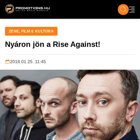
ZENE, FILM & KULT
SPORT
GASZTRO & UTAZÁS
SZÍNES
ÉLET
TECH & TU
ZENE, FILM & KULTÚRA
Nyáron jön a Rise Against!
2018.01.25. 11:45