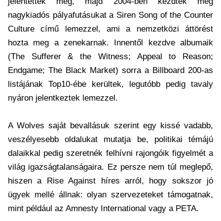
jelentették meg, majd 2004-ben kezdték meg
nagykiadós pályafutásukat a Siren Song of the Counter
Culture című lemezzel, ami a nemzetközi áttörést
hozta meg a zenekarnak. Innentől kezdve albumaik
(The Sufferer & the Witness; Appeal to Reason;
Endgame; The Black Market) sorra a Billboard 200-as
listájának Top10-ébe kerültek, legutóbb pedig tavaly
nyáron jelentkeztek lemezzel.
A Wolves saját bevallásuk szerint egy kissé vadabb,
veszélyesebb oldalukat mutatja be, politikai témájú
dalaikkal pedig szeretnék felhívni rajongóik figyelmét a
világ igazságtalanságaira. Ez persze nem túl meglepő,
hiszen a Rise Against híres arról, hogy sokszor jó
ügyek mellé állnak: olyan szervezeteket támogatnak,
mint például az Amnesty International vagy a PETA.