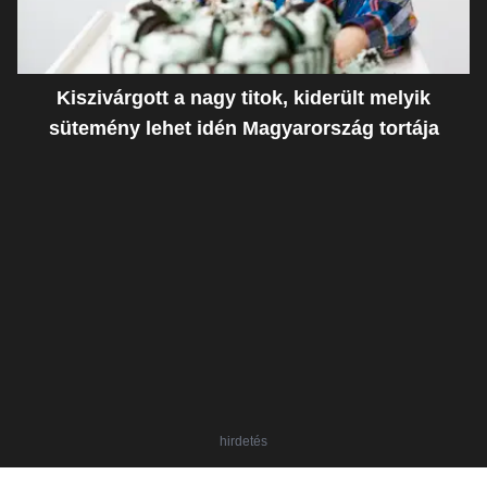
Kiszivárgott a nagy titok, kiderült melyik
sütemény lehet idén Magyarország tortája
hirdetés