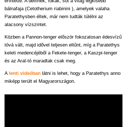
érintette. A delfinek, fókák, sőt a világ legkisebb
bálnafaja (Cetotherium riabinini ), amelyek valaha
Paratethysben éltek, már nem tudták túlélni az
alacsony vízszintet.
Közben a Pannon-tenger először fokozatosan édesvízű
tóvá vált, majd idővel teljesen eltűnt, míg a Paratethys
keleti medencéjéből a Fekete-tenger, a Kaszpi-tenger
és az Aral-tó maradtak csak meg.
A
lenti videóban
látni is lehet, hogy a Paratethys anno
miképp terült el Magyarországon.