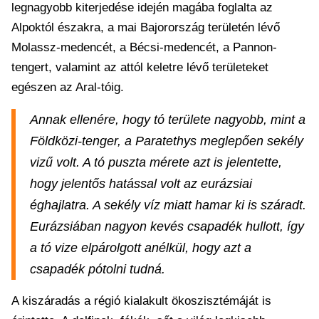
legnagyobb kiterjedése idején magába foglalta az
Alpoktól északra, a mai Bajorország területén lévő
Molassz-medencét, a Bécsi-medencét, a Pannon-
tengert, valamint az attól keletre lévő területeket
egészen az Aral-tóig.
Annak ellenére, hogy tó területe nagyobb, mint a
Földközi-tenger, a Paratethys meglepően sekély
vizű volt. A tó puszta mérete azt is jelentette,
hogy jelentős hatással volt az eurázsiai
éghajlatra. A sekély víz miatt hamar ki is száradt.
Eurázsiában nagyon kevés csapadék hullott, így
a tó vize elpárolgott anélkül, hogy azt a
csapadék pótolni tudná.
A kiszáradás a régió kialakult ökoszisztémáját is