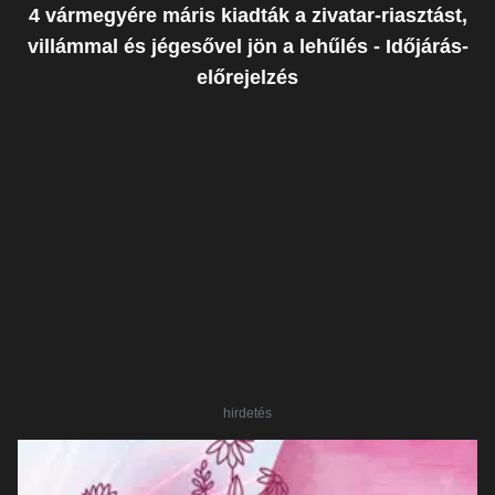
4 vármegyére máris kiadták a zivatar-riasztást,
villámmal és jégesővel jön a lehűlés - Időjárás-
előrejelzés
hirdetés