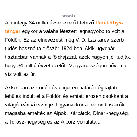
hirdetés
A mintegy 34 millió évvel ezelőtt létező
Paratethys-
tenger
egykor a valaha létezett legnagyobb tó volt a
Földön. Ez az elnevezést még V. D. Laskarev szerb
tudós használta először 1924-ben. Akik ugyebár
tisztábban vannak a földrajzzal, azok nagyon jól tudják,
hogy 34 millió évvel ezelőtt Magyarországon bőven a
víz volt az úr.
Akkoriban az eocén és oligocén határán éghajlati
lehűlés indult el a Földön és emiatt erősen csökkent a
világóceán vízszintje. Ugyanakkor a tektonikus erők
magasba emelték az Alpok, Kárpátok, Dinári-hegység,
a Torosz-hegység és az Alborz vonulatait.