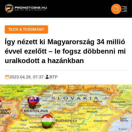
ZENE, FILM & KULT
SPORT
GASZTRO & UTAZÁS
SZÍNES
ÉLET
TECH & TU
TECH & TUDOMÁNY
Így nézett ki Magyarország 34 millió
évvel ezelőtt – le fogsz döbbenni mi
uralkodott a hazánkban
2023.04.28. 07:37
|
BTP