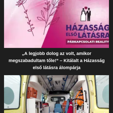
„A legjobb dolog az volt, amikor
megszabadultam tőle!” – Kitálalt a Házasság
első látásra álompárja