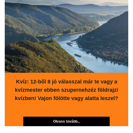
Kvíz: 12-ből 8 jó válasszal már te vagy a
kvízmester ebben szupernehzéz földrajzi
kvízben! Vajon fölötte vagy alatta leszel?
Olvass tovább...