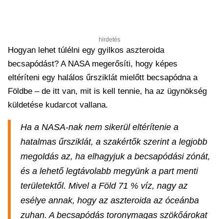
hirdetés
Hogyan lehet túlélni egy gyilkos aszteroida
becsapódást? A NASA megerősíti, hogy képes
eltéríteni egy halálos űrsziklát mielőtt becsapódna a
Földbe – de itt van, mit is kell tennie, ha az ügynökség
küldetése kudarcot vallana.
Ha a NASA-nak nem sikerül eltérítenie a
hatalmas űrsziklát, a szakértők szerint a legjobb
megoldás az, ha elhagyjuk a becsapódási zónát,
és a lehető legtávolabb megyünk a part menti
területektől. Mivel a Föld 71 % víz, nagy az
esélye annak, hogy az aszteroida az óceánba
zuhan. A becsapódás toronymagas szökőárokat