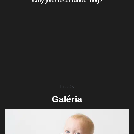
hány jelentését tudod még?
hirdetés
Galéria