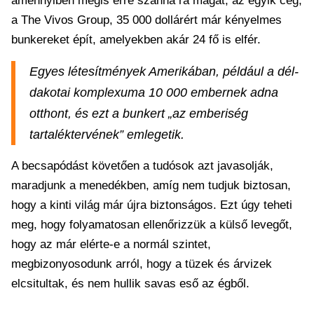
amennyiben mégis erre szánná rá magát, az egyik cég,
a The Vivos Group, 35 000 dollárért már kényelmes
bunkereket épít, amelyekben akár 24 fő is elfér.
Egyes létesítmények Amerikában, például a dél-
dakotai komplexuma 10 000 embernek adna
otthont, és ezt a bunkert „az emberiség
tartaléktervének” emlegetik.
A becsapódást követően a tudósok azt javasolják,
maradjunk a menedékben, amíg nem tudjuk biztosan,
hogy a kinti világ már újra biztonságos. Ezt úgy teheti
meg, hogy folyamatosan ellenőrizzük a külső levegőt,
hogy az már elérte-e a normál szintet,
megbizonyosodunk arról, hogy a tüzek és árvizek
elcsitultak, és nem hullik savas eső az égből.