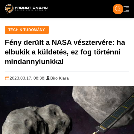
ZENE, FILM & KULT
SPORT
GASZTRO & UTAZÁS
SZÍNES
ÉLET
TECH & TU
TECH & TUDOMÁNY
Fény derült a NASA vésztervére: ha
elbukik a küldetés, ez fog történni
mindannyiunkkal
2023.03.17. 08:38
|
Biro Klara