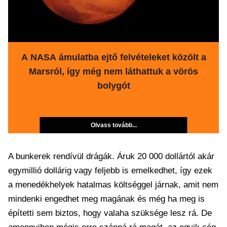
A NASA ámulatba ejtő felvételeket közölt a
Marsról, így még nem láthattuk a vörös
bolygót
Olvass tovább...
A bunkerek rendívül drágák. Áruk 20 000 dollártól akár
egymillió dollárig vagy feljebb is emelkedhet, így ezek
a menedékhelyek hatalmas költséggel járnak, amit nem
mindenki engedhet meg magának és még ha meg is
építetti sem biztos, hogy valaha szüksége lesz rá. De