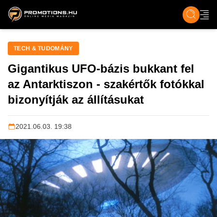
ZENE, FILM & KULT
SPORT
GASZTRO & UTAZÁS
SZÍNES
ÉLET
TECH & TU
TECH & TUDOMÁNY
Gigantikus UFO-bázis bukkant fel
az Antarktiszon - szakértők fotókkal
bizonyítják az állításukat
2021.06.03. 19:38