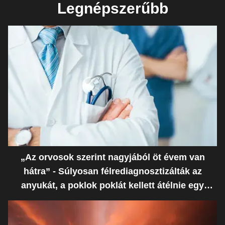
Legnépszerűbb
„Az orvosok szerint nagyjából öt évem van
hátra” - Súlyosan félrediagnosztizálták az
anyukát, a poklok poklát kellett átélnie egy
ostoba hiba miatt