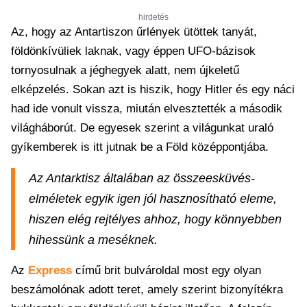
hirdetés
Az, hogy az Antartiszon űrlények ütöttek tanyát,
földönkívüliek laknak, vagy éppen UFO-bázisok
tornyosulnak a jéghegyek alatt, nem újkeletű
elképzelés. Sokan azt is hiszik, hogy Hitler és egy náci
had ide vonult vissza, miután elvesztették a második
világháborút. De egyesek szerint a világunkat uraló
gyíkemberek is itt jutnak be a Föld középpontjába.
Az Antarktisz általában az összeesküvés-
elméletek egyik igen jól hasznosítható eleme,
hiszen elég rejtélyes ahhoz, hogy könnyebben
hihessünk a meséknek.
Az
Express
című brit bulvároldal most egy olyan
beszámolónak adott teret, amely szerint bizonyítékra