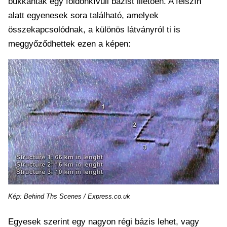
bukkantak egy földönkívüli bázist illetően. A felszín
alatt egyenesek sora található, amelyek
összekapcsolódnak, a különös látványról ti is
meggyőződhettek ezen a képen:
Kép: Behind Ths Scenes / Express.co.uk
Egyesek szerint egy nagyon régi bázis lehet, vagy