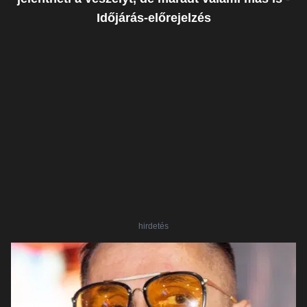
Időjárás-előrejelzés
hirdetés