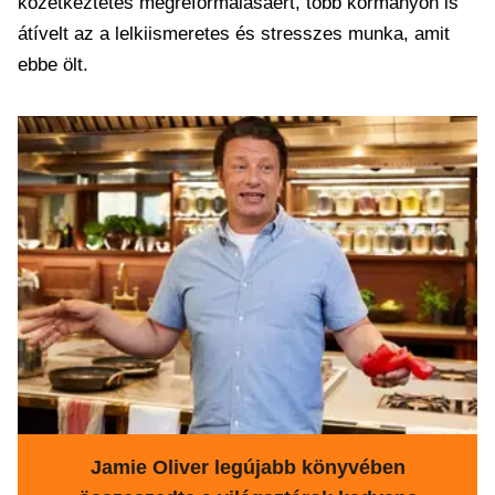
közétkeztetés megreformálásáért, több kormányon is
átívelt az a lelkiismeretes és stresszes munka, amit
ebbe ölt.
Jamie Oliver legújabb könyvében