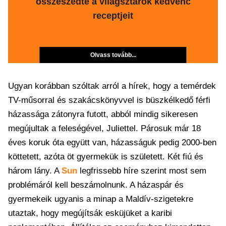
összeszedte a világsztárok kedvenc
receptjeit
Olvass tovább...
Ugyan korábban szóltak arról a hírek, hogy a temérdek
TV-műsorral és szakácskönyvvel is büszkélkedő férfi
házassága zátonyra futott, abból mindig sikeresen
megújultak a feleségével, Juliettel. Párosuk már 18
éves koruk óta együtt van, házasságuk pedig 2000-ben
köttetett, azóta öt gyermekük is született. Két fiú és
három lány. A
Sun
legfrissebb híre szerint most sem
problémáról kell beszámolnunk. A házaspár és
gyermekeik ugyanis a minap a Maldív-szigetekre
utaztak, hogy megújítsák esküjüket a karibi