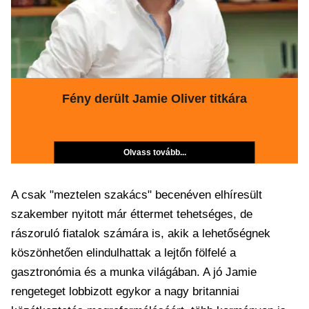
Fény derült Jamie Oliver titkára
Olvass tovább...
A csak "meztelen szakács" becenéven elhíresült
szakember nyitott már éttermet tehetséges, de
rászoruló fiatalok számára is, akik a lehetőségnek
köszönhetően elindulhattak a lejtőn fölfelé a
gasztronómia és a munka világában. A jó Jamie
rengeteget lobbizott egykor a nagy britanniai