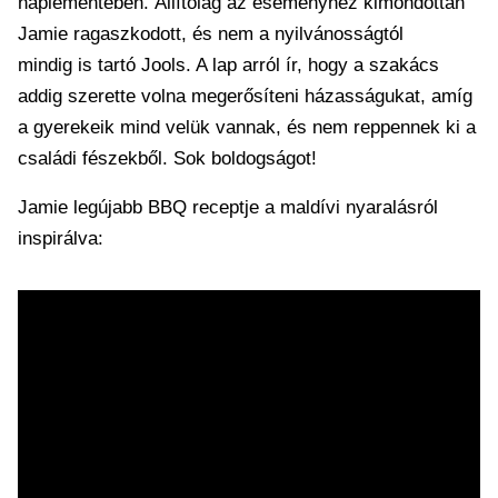
naplementében. Állítólag az eseményhez kimondottan
Jamie ragaszkodott, és nem a nyilvánosságtól
mindig is tartó Jools. A lap arról ír, hogy a szakács
addig szerette volna megerősíteni házasságukat, amíg
a gyerekeik mind velük vannak, és nem reppennek ki a
családi fészekből. Sok boldogságot!
Jamie legújabb BBQ receptje a maldívi nyaralásról
inspirálva: