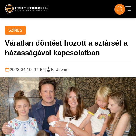
ZENE, FILM & KULT
SPORT
GASZTRO & UTAZÁS
SZÍNES
ÉLET
TECH & TU
SZÍNES
Váratlan döntést hozott a sztárséf a
házasságával kapcsolatban
2023.04.10. 14:54
|
B. Jozsef