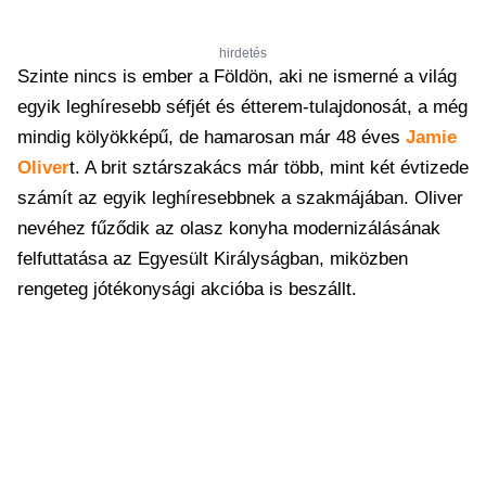
hirdetés
Szinte nincs is ember a Földön, aki ne ismerné a világ
egyik leghíresebb séfjét és étterem-tulajdonosát, a még
mindig kölyökképű, de hamarosan már 48 éves
Jamie
Oliver
t. A brit sztárszakács már több, mint két évtizede
számít az egyik leghíresebbnek a szakmájában. Oliver
nevéhez fűződik az olasz konyha modernizálásának
felfuttatása az Egyesült Királyságban, miközben
rengeteg jótékonysági akcióba is beszállt.