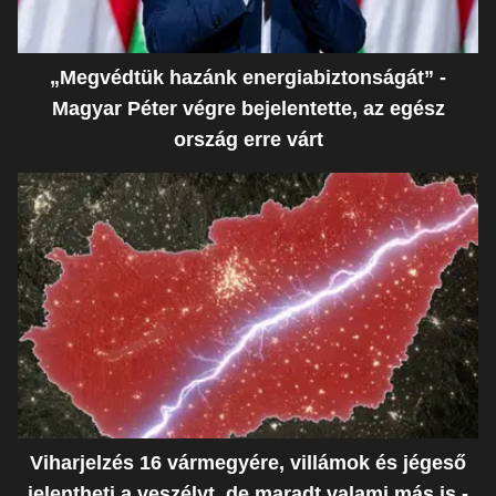
„Megvédtük hazánk energiabiztonságát” -
Magyar Péter végre bejelentette, az egész
ország erre várt
Viharjelzés 16 vármegyére, villámok és jégeső
jelentheti a veszélyt, de maradt valami más is -