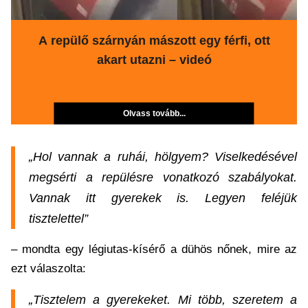
A repülő szárnyán mászott egy férfi, ott
akart utazni – videó
Olvass tovább...
„Hol vannak a ruhái, hölgyem? Viselkedésével
megsérti a repülésre vonatkozó szabályokat.
Vannak itt gyerekek is. Legyen feléjük
tisztelettel”
– mondta egy légiutas-kísérő a dühös nőnek, mire az
ezt válaszolta:
„Tisztelem a gyerekeket. Mi több, szeretem a