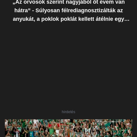
„Az orvosok szerint nagyjából öt évem van
hátra” - Súlyosan félrediagnosztizálták az
anyukát, a poklok poklát kellett átélnie egy
ostoba hiba miatt
hirdetés