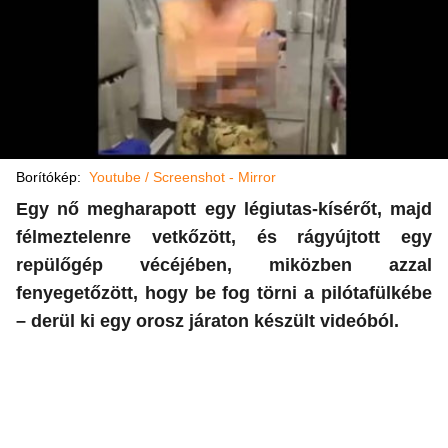
Borítókép:
Youtube / Screenshot - Mirror
Egy nő megharapott egy légiutas-kísérőt, majd
félmeztelenre vetkőzött, és rágyújtott egy
repülőgép vécéjében, miközben azzal
fenyegetőzött, hogy be fog törni a pilótafülkébe
– derül ki egy orosz járaton készült videóból.