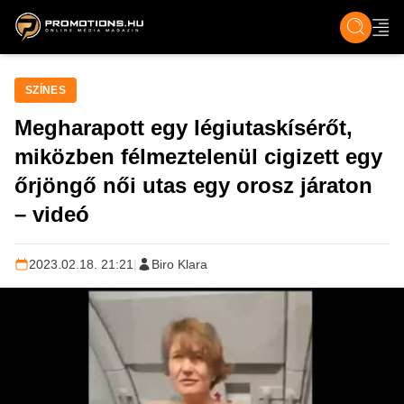
ZENE, FILM & KULT
SPORT
GASZTRO & UTAZÁS
SZÍNES
ÉLET
TECH & TU
SZÍNES
Megharapott egy légiutaskísérőt,
miközben félmeztelenül cigizett egy
őrjöngő női utas egy orosz járaton
– videó
2023.02.18. 21:21
|
Biro Klara