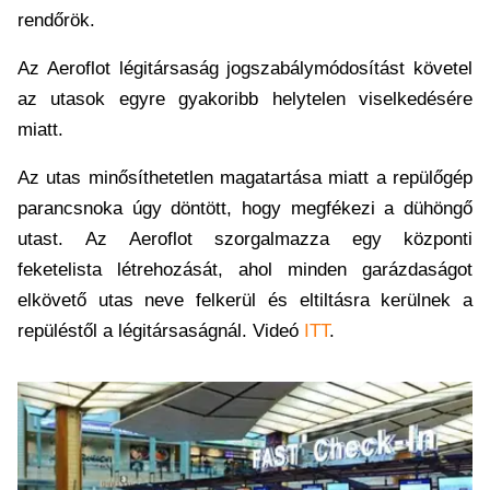
rendőrök.
Az Aeroflot légitársaság jogszabálymódosítást követel
az utasok egyre gyakoribb helytelen viselkedésére
miatt.
Az utas minősíthetetlen magatartása miatt a repülőgép
parancsnoka úgy döntött, hogy megfékezi a dühöngő
utast. Az Aeroflot szorgalmazza egy központi
feketelista létrehozását, ahol minden garázdaságot
elkövető utas neve felkerül és eltiltásra kerülnek a
repüléstől a légitársaságnál. Videó
ITT
.