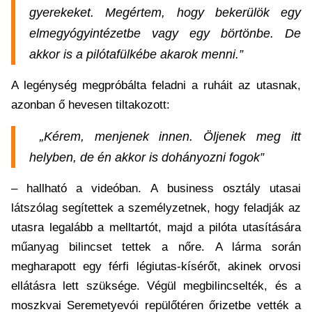
gyerekeket. Megértem, hogy bekerülök egy
elmegyógyintézetbe vagy egy börtönbe. De
akkor is a pilótafülkébe akarok menni.”
A legénység megpróbálta feladni a ruháit az utasnak,
azonban ő hevesen tiltakozott:
„Kérem, menjenek innen. Öljenek meg itt
helyben, de én akkor is dohányozni fogok”
– hallható a videóban. A business osztály utasai
látszólag segítettek a személyzetnek, hogy feladják az
utasra legalább a melltartót, majd a pilóta utasítására
műanyag bilincset tettek a nőre. A lárma során
megharapott egy férfi légiutas-kísérőt, akinek orvosi
ellátásra lett szüksége. Végül megbilincselték, és a
moszkvai Seremetyevói repülőtéren őrizetbe vették a