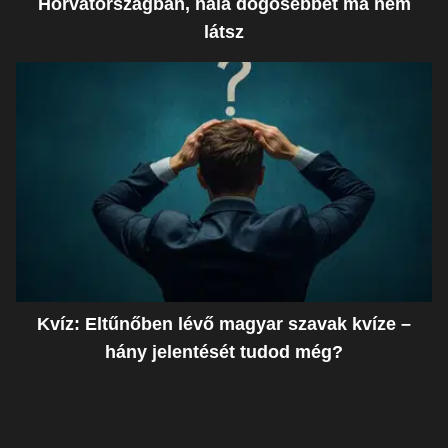
Horvátországban, nála dögösebbet ma nem
látsz
Kvíz: Eltűnőben lévő magyar szavak kvíze –
hány jelentését tudod még?