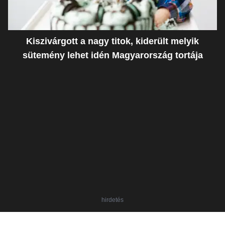
Kiszivárgott a nagy titok, kiderült melyik
sütemény lehet idén Magyarország tortája
hirdetés