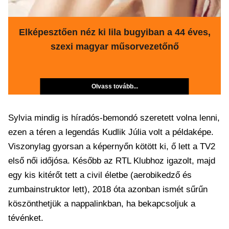
Elképesztően néz ki lila bugyiban a 44 éves,
szexi magyar műsorvezetőnő
Olvass tovább...
Sylvia mindig is híradós-bemondó szeretett volna lenni,
ezen a téren a legendás Kudlik Júlia volt a példaképe.
Viszonylag gyorsan a képernyőn kötött ki, ő lett a TV2
első női időjósa. Később az RTL Klubhoz igazolt, majd
egy kis kitérőt tett a civil életbe (aerobikedző és
zumbainstruktor lett), 2018 óta azonban ismét sűrűn
köszönthetjük a nappalinkban, ha bekapcsoljuk a
tévénket.