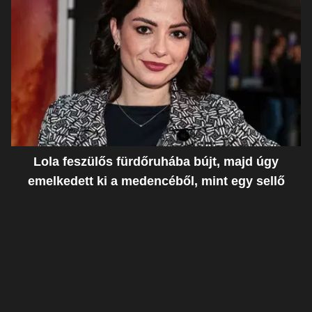
Lola feszülős fürdőruhába bújt, majd úgy
emelkedett ki a medencéből, mint egy sellő