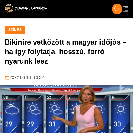
ZENE, FILM & KULT
SPORT
GASZTRO & UTAZÁS
SZÍNES
ÉLET
TECH & TU
SZÍNES
Bikinire vetkőzött a magyar időjós –
ha így folytatja, hosszú, forró
nyarunk lesz
2022.06.13. 13:32