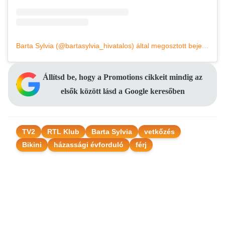
Barta Sylvia (@bartasylvia_hivatalos) által megosztott bejegyzés
Állítsd be, hogy a Promotions cikkeit mindig az
elsők között lásd a Google keresőben
TV2
RTL Klub
Barta Sylvia
vetkőzés
Bikini
házassági évforduló
férj