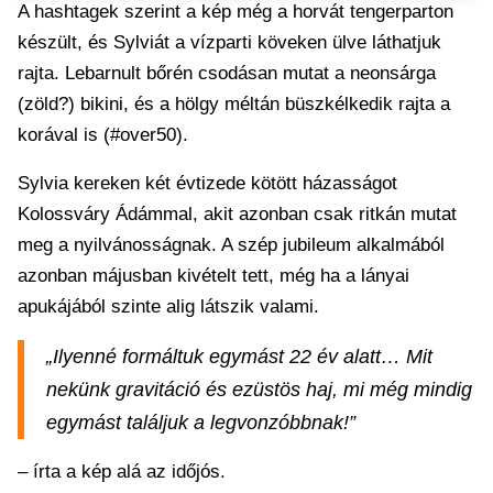
A hashtagek szerint a kép még a horvát tengerparton
készült, és Sylviát a vízparti köveken ülve láthatjuk
rajta. Lebarnult bőrén csodásan mutat a neonsárga
(zöld?) bikini, és a hölgy méltán büszkélkedik rajta a
korával is (#over50).
Sylvia kereken két évtizede kötött házasságot
Kolossváry Ádámmal, akit azonban csak ritkán mutat
meg a nyilvánosságnak. A szép jubileum alkalmából
azonban májusban kivételt tett, még ha a lányai
apukájából szinte alig látszik valami.
„Ilyenné formáltuk egymást 22 év alatt… Mit
nekünk gravitáció és ezüstös haj, mi még mindig
egymást találjuk a legvonzóbbnak!”
– írta a kép alá az időjós.