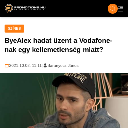
ZENE, FILM & KULT
SPORT
GASZTRO & UTAZÁS
SZÍNES
ÉLET
TECH & TU
SZÍNES
ByeAlex hadat üzent a Vodafone-
nak egy kellemetlenség miatt?
2021.10.02. 11:11
|
Baranyecz János