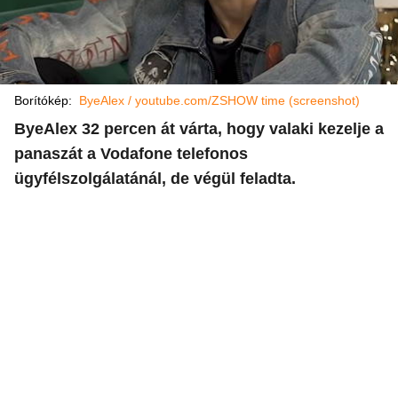
Borítókép:
ByeAlex / youtube.com/ZSHOW time (screenshot)
ByeAlex 32 percen át várta, hogy valaki kezelje a
panaszát a Vodafone telefonos
ügyfélszolgálatánál, de végül feladta.