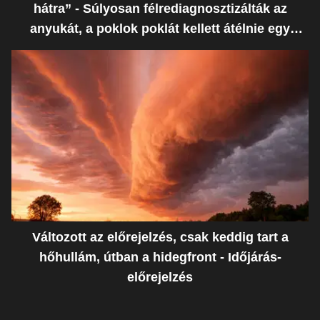
hátra” - Súlyosan félrediagnosztizálták az
anyukát, a poklok poklát kellett átélnie egy
ostoba hiba miatt
Változott az előrejelzés, csak keddig tart a
hőhullám, útban a hidegfront - Időjárás-
előrejelzés