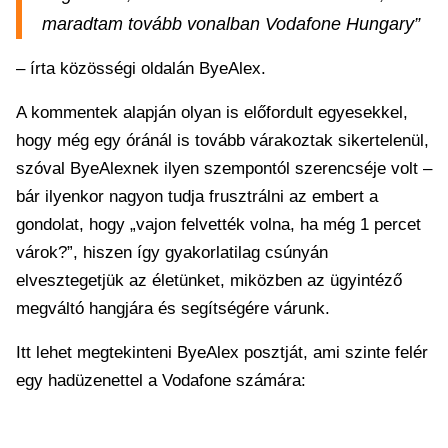
maradtam tovább vonalban Vodafone Hungary”
– írta közösségi oldalán ByeAlex.
A kommentek alapján olyan is előfordult egyesekkel,
hogy még egy óránál is tovább várakoztak sikertelenül,
szóval ByeAlexnek ilyen szempontól szerencséje volt –
bár ilyenkor nagyon tudja frusztrálni az embert a
gondolat, hogy „vajon felvették volna, ha még 1 percet
várok?”, hiszen így gyakorlatilag csúnyán
elvesztegetjük az életünket, miközben az ügyintéző
megváltó hangjára és segítségére várunk.
Itt lehet megtekinteni ByeAlex posztját, ami szinte felér
egy hadüzenettel a Vodafone számára: