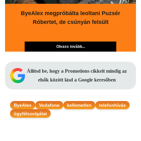
ByeAlex megpróbálta leoltani Puzsér
Róbertet, de csúnyán felsült
Olvass tovább...
Állítsd be, hogy a Promotions cikkeit mindig az
elsők között lásd a Google keresőben
ByeAlex
Vodafone
kellemetlen
telefonhívás
ügyfélszolgálat