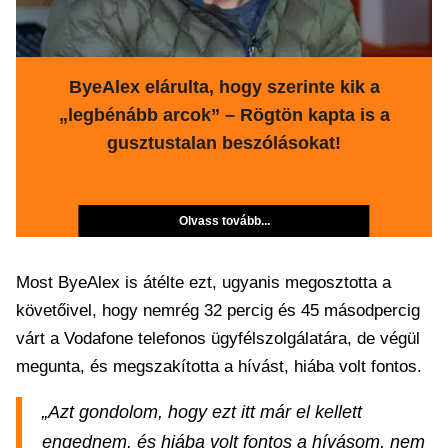
ByeAlex elárulta, hogy szerinte kik a
„legbénább arcok” – Rögtön kapta is a
gusztustalan beszólásokat!
Olvass tovább...
Most ByeAlex is átélte ezt, ugyanis megosztotta a
követőivel, hogy nemrég 32 percig és 45 másodpercig
várt a Vodafone telefonos ügyfélszolgálatára, de végül
megunta, és megszakította a hívást, hiába volt fontos.
„Azt gondolom, hogy ezt itt már el kellett
engednem, és hiába volt fontos a hívásom, nem