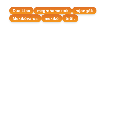
Dua Lipa
megrohamozták
rajongók
Mexikóváros
mexikó
őrült