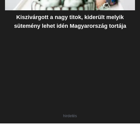
Kiszivárgott a nagy titok, kiderült melyik
sütemény lehet idén Magyarország tortája
hirdetés