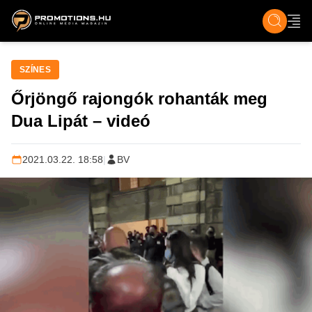
ZENE, FILM & KULT
SPORT
GASZTRO & UTAZÁS
SZÍNES
ÉLET
TECH & TU
SZÍNES
Őrjöngő rajongók rohanták meg
Dua Lipát – videó
2021.03.22. 18:58
|
BV