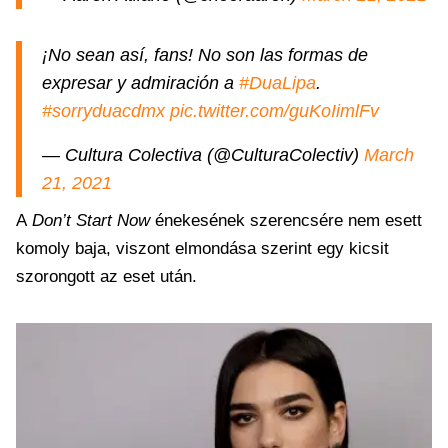
¡No sean así, fans! No son las formas de
expresar y admiración a
#DuaLipa
.
#sorryduacdmx
pic.twitter.com/guKoIimlFv
— Cultura Colectiva (@CulturaColectiv)
March
21, 2021
A
Don’t Start Now
énekesének szerencsére nem esett
komoly baja, viszont elmondása szerint egy kicsit
szorongott az eset után.