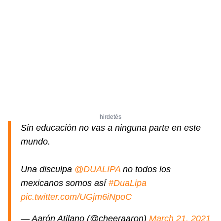
hirdetés
Sin educación no vas a ninguna parte en este
mundo.
Una disculpa
@DUALIPA
no todos los
mexicanos somos así
#DuaLipa
pic.twitter.com/UGjm6iNpoC
— Aarón Atilano (@cheeraaron)
March 21, 2021