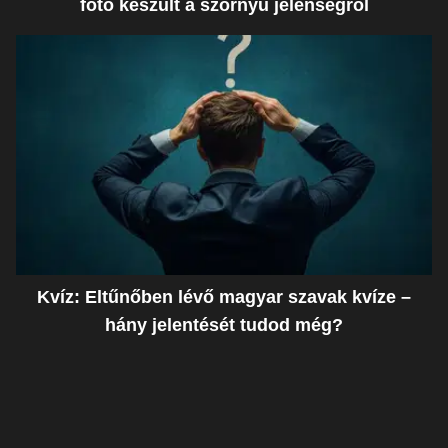
fotó készült a szörnyű jelenségről
Kvíz: Eltűnőben lévő magyar szavak kvíze –
hány jelentését tudod még?