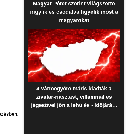
Magyar Péter szerint világszerte
irigylik és csodálva figyelik most a
magyarokat
4 vármegyére máris kiadták a
zivatar-riasztást, villámmal és
jégesővel jön a lehűlés - Időjárás-
előrejelzés
vezésben.