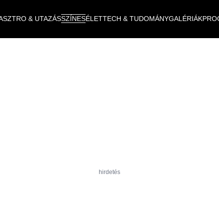
ASZTRO & UTAZÁS
SZÍNES
ÉLET
TECH & TUDOMÁNY
GALÉRIÁK
PRO
hirdetés