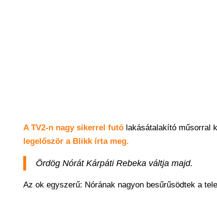
A TV2-n nagy sikerrel futó
lakásátalakító műsorral k
legelőször a Blikk írta meg.
Ördög Nórát Kárpáti Rebeka váltja majd.
Az ok egyszerű: Nórának nagyon besűrűsödtek a telev