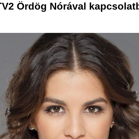
a TV2 Ördög Nórával kapcsolat