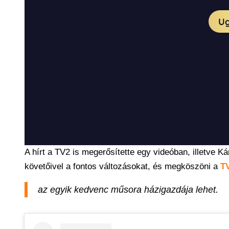
A hírt a TV2 is megerősítette egy videóban, illetve K
követőivel a fontos változásokat, és megköszöni a
T
az egyik kedvenc műsora házigazdája lehet.