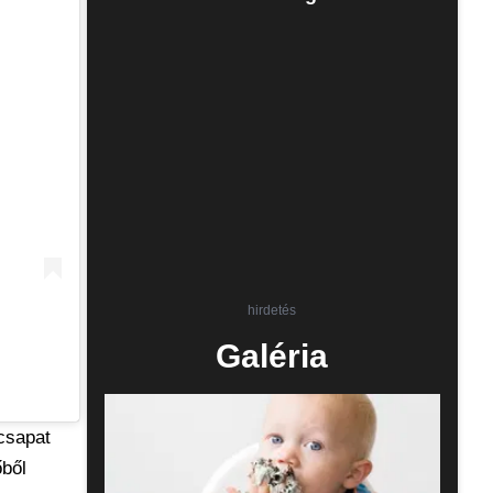
hirdetés
Galéria
 csapat
őből