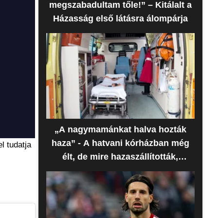
megszabadultam tőle!” – Kitálalt a
Házasság első látásra álompárja
„A nagymamánkat halva hozták
haza” - A hatvani kórházban még
l tudatja
élt, de mire hazaszállították,
meghalt az idős nő