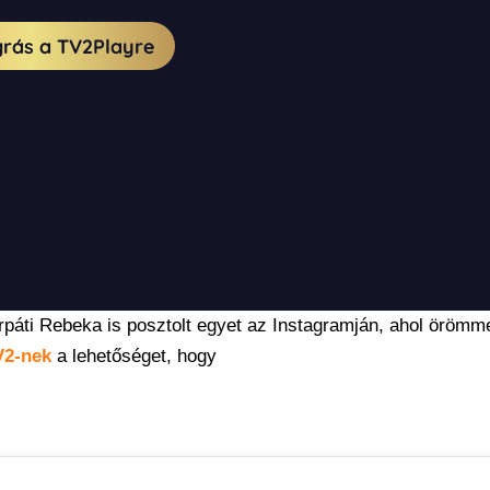
árpáti Rebeka is posztolt egyet az Instagramján, ahol örömme
V2-nek
a lehetőséget, hogy