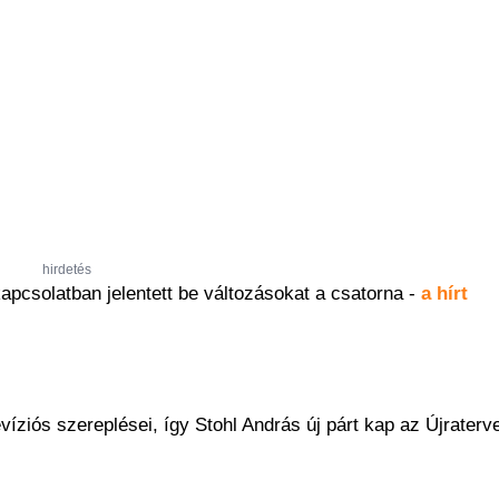
hirdetés
apcsolatban jelentett be változásokat a csatorna -
a hírt
íziós szereplései, így Stohl András új párt kap az Újrater