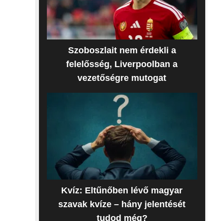
Szoboszlait nem érdekli a
felelősség, Liverpoolban a
vezetőségre mutogat
Kvíz: Eltűnőben lévő magyar
szavak kvíze – hány jelentését
tudod még?