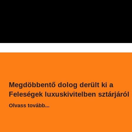
Megdöbbentő dolog derült ki a
Feleségek luxuskivitelben sztárjáról
Olvass tovább...