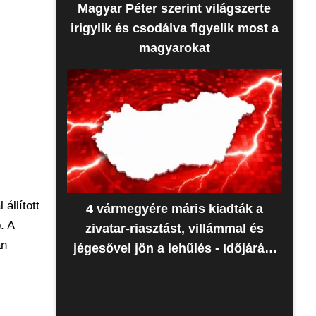
Magyar Péter szerint világszerte
irigylik és csodálva figyelik most a
magyarokat
állított
4 vármegyére máris kiadták a
. A
zivatar-riasztást, villámmal és
án
jégesővel jön a lehűlés - Időjárás-
előrejelzés