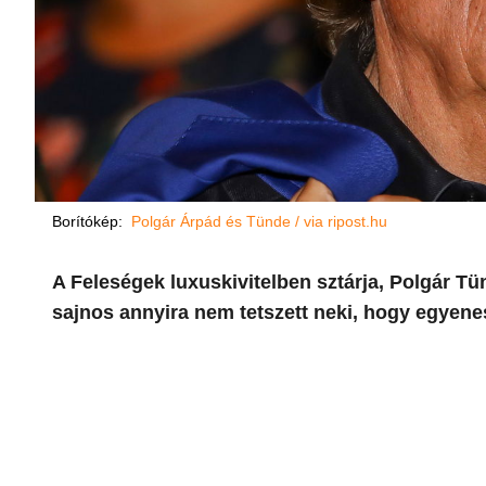
Borítókép:
Polgár Árpád és Tünde / via ripost.hu
A Feleségek luxuskivitelben sztárja, Polgár Tün
sajnos annyira nem tetszett neki, hogy egyene