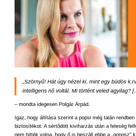
„Szörnyű! Hát úgy nézel ki, mint egy büdös k.rv
intelligens nő voltál. Mi történt veled agyilag? [.
– mondta idegesen Polgár Árpád.
Igaz, hogy állítása szerint a popsi még talán rendben
biztosítékot. A sértődött kiviharzás után a feleség fe
nem hitték volna, hogy ő is beszáll ebbe a „gonosz” k