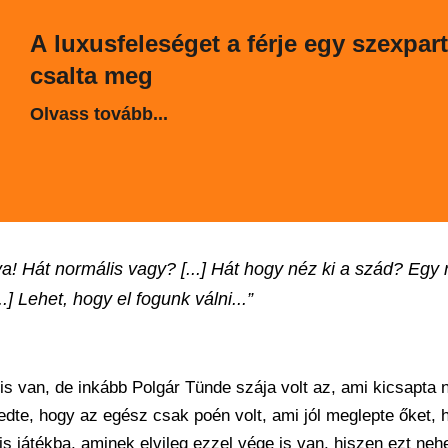
A luxusfeleséget a férje egy szexpart
csalta meg
Olvass tovább...
a! Hát normális vagy? [...] Hát hogy néz ki a szád? Egy 
..] Lehet, hogy el fogunk válni...”
 is van, de inkább Polgár Tünde szája volt az, ami kicsapta 
lfedte, hogy az egész csak poén volt, ami jól meglepte őket, 
is játékba, aminek elvileg ezzel vége is van, hiszen ezt ne