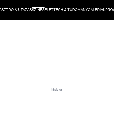
ASZTRO & UTAZÁS
SZÍNES
ÉLET
TECH & TUDOMÁNY
GALÉRIÁK
PRO
hirdetés