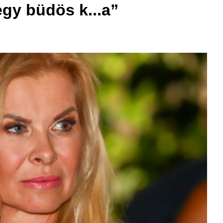
egy büdös k...a”