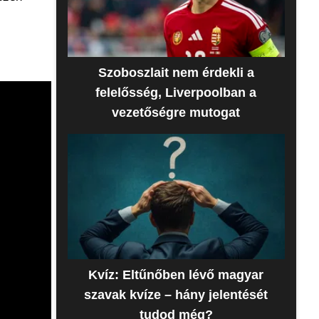
Szoboszlait nem érdekli a
felelősség, Liverpoolban a
vezetőségre mutogat
Kvíz: Eltűnőben lévő magyar
szavak kvíze – hány jelentését
tudod még?