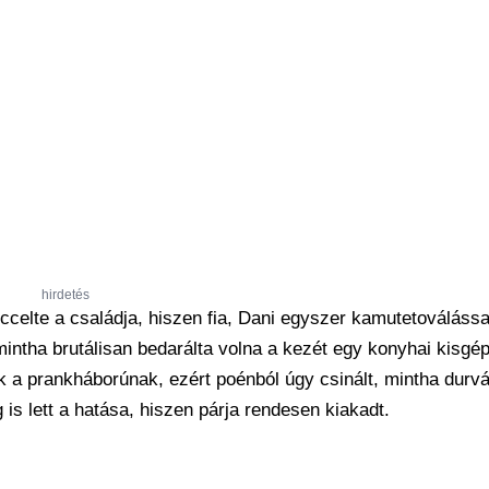
hirdetés
celte a családja, hiszen fia, Dani egyszer kamutetoválással 
 mintha brutálisan bedarálta volna a kezét egy konyhai kisgép
k a prankháborúnak, ezért poénból úgy csinált, mintha durv
g is lett a hatása, hiszen párja rendesen kiakadt.