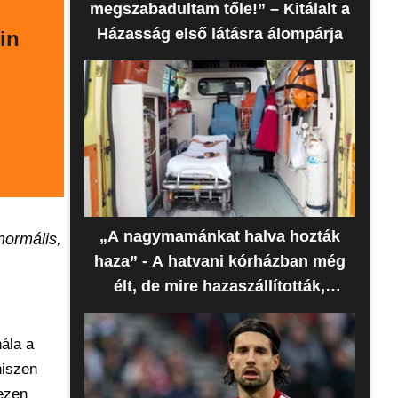
megszabadultam tőle!” – Kitálalt a
Házasság első látásra álompárja
in
„A nagymamánkat halva hozták
normális,
haza” - A hatvani kórházban még
élt, de mire hazaszállították,
meghalt az idős nő
nála a
hiszen
hezen