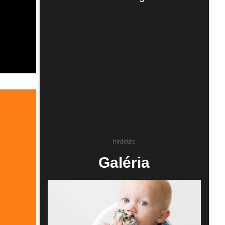
hirdetés
Galéria