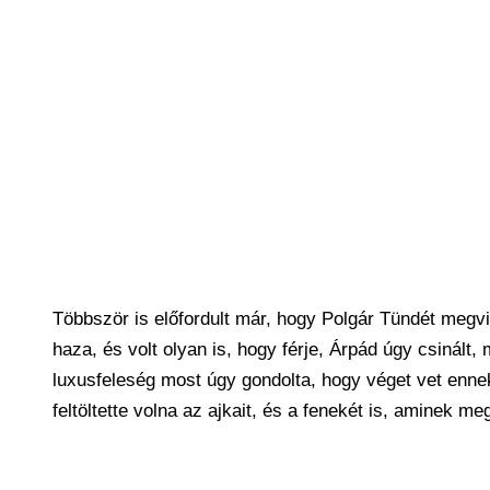
Többször is előfordult már, hogy Polgár Tündét megvic
haza, és volt olyan is, hogy férje, Árpád úgy csinált,
luxusfeleség most úgy gondolta, hogy véget vet enne
feltöltette volna az ajkait, és a fenekét is, aminek me