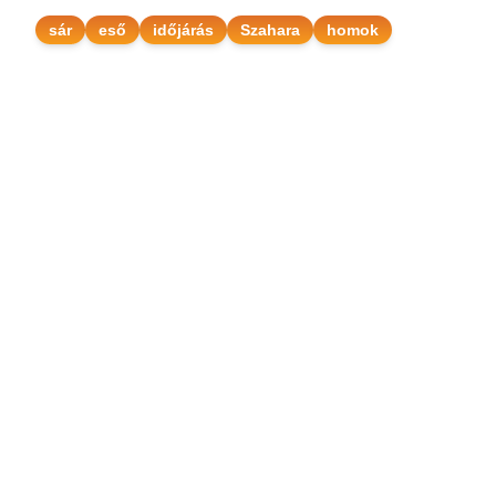
sár
eső
időjárás
Szahara
homok