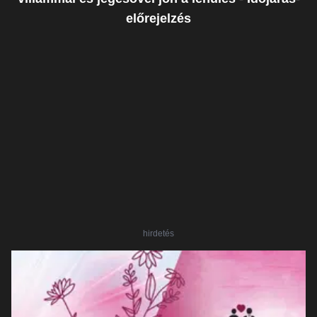
előrejelzés
hirdetés