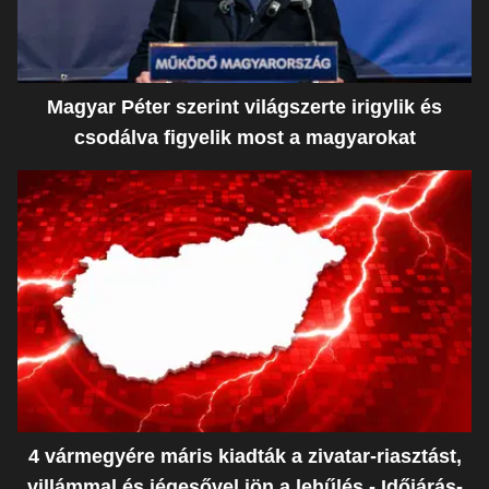
Magyar Péter szerint világszerte irigylik és
csodálva figyelik most a magyarokat
4 vármegyére máris kiadták a zivatar-riasztást,
villámmal és jégesővel jön a lehűlés - Időjárás-