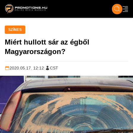
ZENE, FILM & KULT
SPORT
GASZTRO & UTAZÁS
SZÍNES
ÉLET
TECH & TU
SZÍNES
Miért hullott sár az égből
Magyarországon?
2020.05.17. 12:12
|
CST