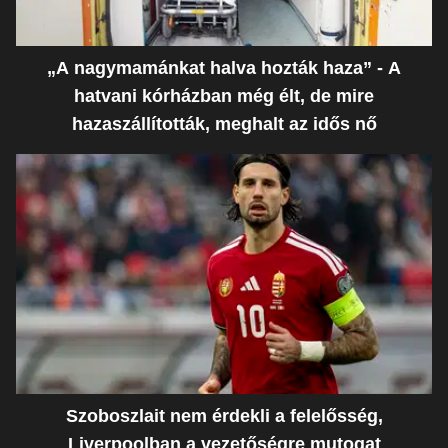
„A nagymamánkat halva hozták haza” - A
hatvani kórházban még élt, de mire
hazaszállították, meghalt az idős nő
Szoboszlait nem érdekli a felelősség,
Liverpoolban a vezetőségre mutogat