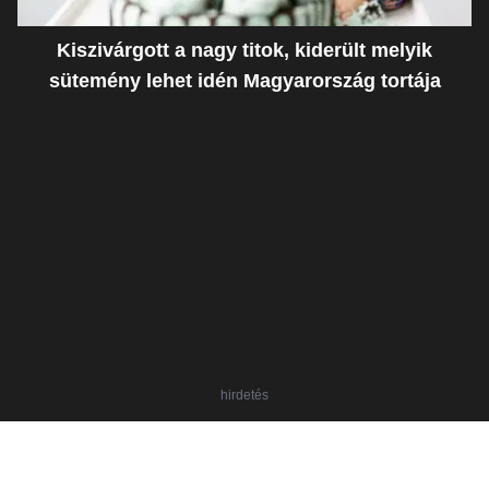
Kiszivárgott a nagy titok, kiderült melyik
sütemény lehet idén Magyarország tortája
hirdetés