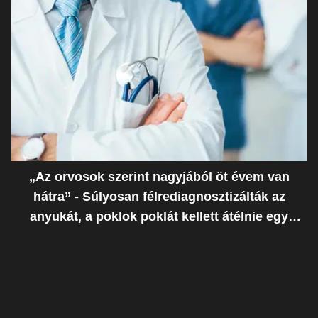
„Az orvosok szerint nagyjából öt évem van
hátra” - Súlyosan félrediagnosztizálták az
anyukát, a poklok poklát kellett átélnie egy
ostoba hiba miatt