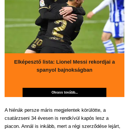
Elképesztő lista: Lionel Messi rekordjai a
spanyol bajnokságban
Olvass tovább...
A hiénák persze máris megjelentek körülötte, a
csatárzseni 34 évesen is rendkívül kapós lesz a
piacon. Annál is inkább, mert a régi szerződése lejárt,