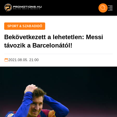
ZENE, FILM & KULT
SPORT
GASZTRO & UTAZÁS
SZÍNES
ÉLET
TECH & TU
SPORT & SZABADIDŐ
Bekövetkezett a lehetetlen: Messi
távozik a Barcelonától!
2021.08.05. 21:00