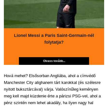
Lionel Messi a Paris Saint-Germain-nél
folytatja?
Olvass tovább...
Hová mehet? Elsősorban Angliába, ahol a címvédő
Manchester City alighanem tárt karokkal (és szélesre
nyitott buksztárcával) várja. Valószínűleg keményen
meg kell majd küzdenie érte a párizsi PSG-vel, ahol a
pénz szintén nem lehet akadály, ha ilyen nagy hal