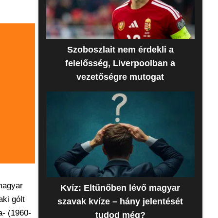
Szoboszlait nem érdekli a
felelősség, Liverpoolban a
vezetőségre mutogat
 magyar
Kvíz: Eltűnőben lévő magyar
ki gólt
szavak kvíze – hány jelentését
a- (1960-
tudod még?