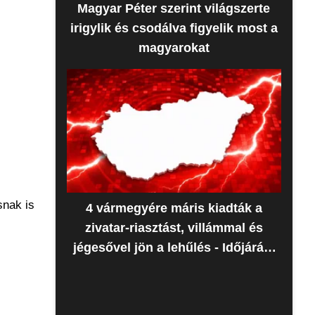
Magyar Péter szerint világszerte
irigylik és csodálva figyelik most a
magyarokat
snak is
4 vármegyére máris kiadták a
zivatar-riasztást, villámmal és
jégesővel jön a lehűlés - Időjárás-
előrejelzés