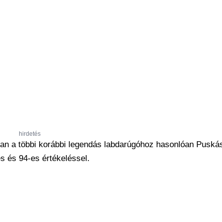
hirdetés
ában a többi korábbi legendás labdarúgóhoz hasonlóan Puská
s és 94-es értékeléssel.