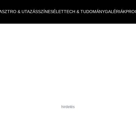
ASZTRO & UTAZÁS
SZÍNES
ÉLET
TECH & TUDOMÁNY
GALÉRIÁK
PRO
hirdetés