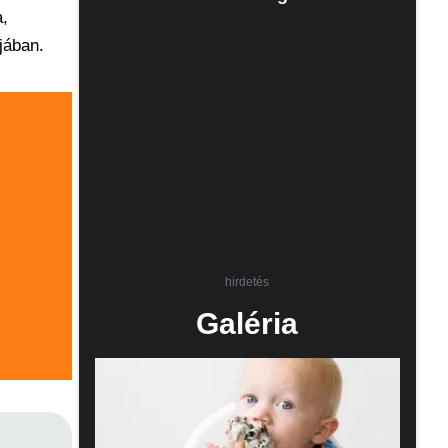
a,
jában.
hirdetés
Galéria