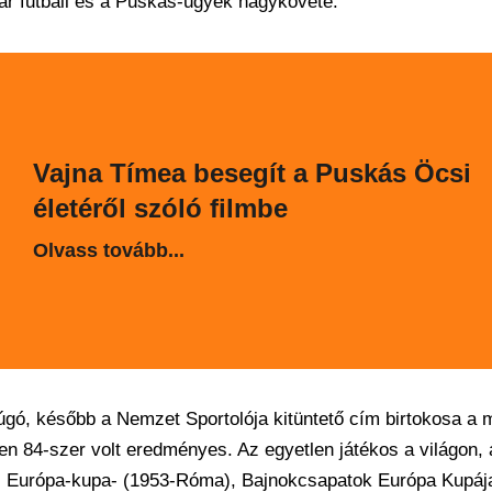
ar futball és a Puskás-ügyek nagykövete.
Vajna Tímea besegít a Puskás Öcsi
életéről szóló filmbe
Olvass tovább...
rúgó, később a Nemzet Sportolója kitüntető cím birtokosa a
en 84-szer volt eredményes. Az egyetlen játékos a világon, a
ki), Európa-kupa- (1953-Róma), Bajnokcsapatok Európa Kupáj