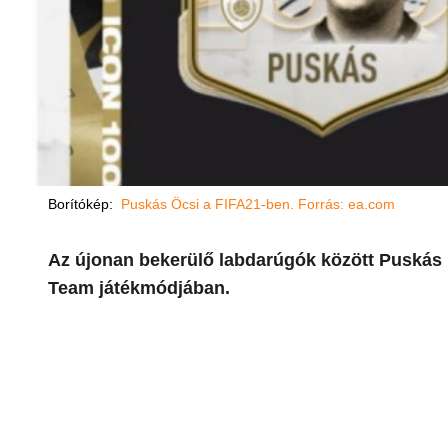
Borítókép:
Puskás Öcsi a FIFA21-ben. Forrás: ea.com
Az újonan bekerülő labdarúgók között Puskás 
Team játékmódjában.