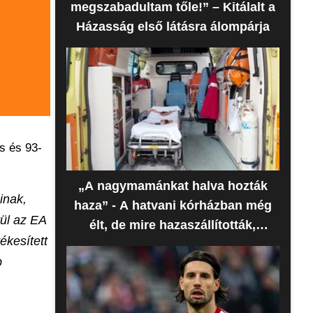
megszabadultam tőle!” – Kitálalt a
Házasság első látásra álompárja
s és 93-
„A nagymamánkat halva hozták
inak,
haza” - A hatvani kórházban még
rül az EA
élt, de mire hazaszállították,
ékesített
meghalt az idős nő
b