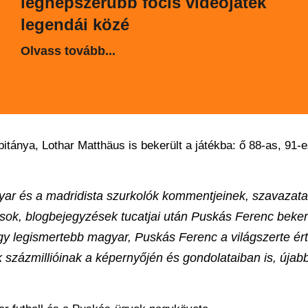
legnépszerűbb focis videójáték
legendái közé
Olvass tovább...
itánya, Lothar Matthäus is bekerült a játékba: ő 88-as, 91-e
ar és a madridista szurkolók kommentjeinek, szavazata
nlások, blogbejegyzések tucatjai után Puskás Ferenc beke
ogy legismertebb magyar, Puskás Ferenc a világszerte ért
k százmillióinak a képernyőjén és gondolataiban is, újab