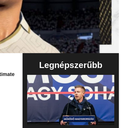
Legnépszerűbb
timate