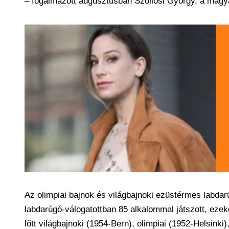
– fogalmazott augusztusban Szöllősi György, a magy
Az olimpiai bajnok és világbajnoki ezüstérmes labda
labdarúgó-válogatottban 85 alkalommal játszott, ezek
lőtt világbajnoki (1954-Bern), olimpiai (1952-Helsin