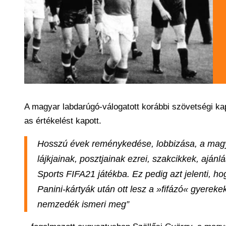
A magyar labdarúgó-válogatott korábbi szövetségi kap
as értékelést kapott.
Hosszú évek reménykedése, lobbizása, a magy
lájkjainak, posztjainak ezrei, szakcikkek, ajá
Sports FIFA21 játékba. Ez pedig azt jelenti, h
Panini-kártyák után ott lesz a »fifázó« gyereke
nemzedék ismeri meg”