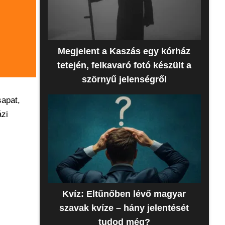
Megjelent a Kaszás egy kórház
tetején, felkavaró fotó készült a
szörnyű jelenségről
sapat,
ázi
Kvíz: Eltűnőben lévő magyar
szavak kvíze – hány jelentését
tudod még?