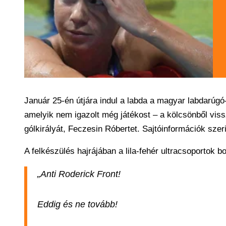
Január 25-én útjára indul a labda a magyar labdarúgó
amelyik nem igazolt még játékost – a kölcsönből viss
gólkirályát, Feczesin Róbertet. Sajtóinformációk szeri
A felkészülés hajrájában a lila-fehér ultracsoportok bo
„Anti Roderick Front!
Eddig és ne tovább!