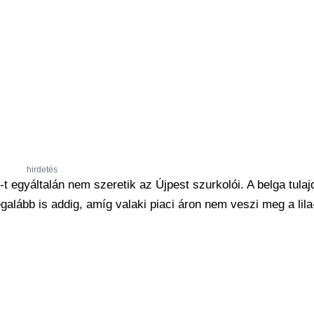
hirdetés
t egyáltalán nem szeretik az Újpest szurkolói. A belga tula
egalább is addig, amíg valaki piaci áron nem veszi meg a lila