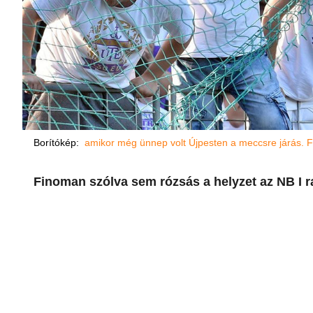
Borítókép:
amikor még ünnep volt Újpesten a meccsre járás. 
Finoman szólva sem rózsás a helyzet az NB I ra