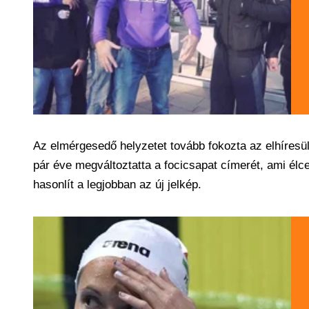
Az elmérgesedő helyzetet tovább fokozta az elhíresü
pár éve megváltoztatta a focicsapat címerét, ami élc
hasonlít a legjobban az új jelkép.