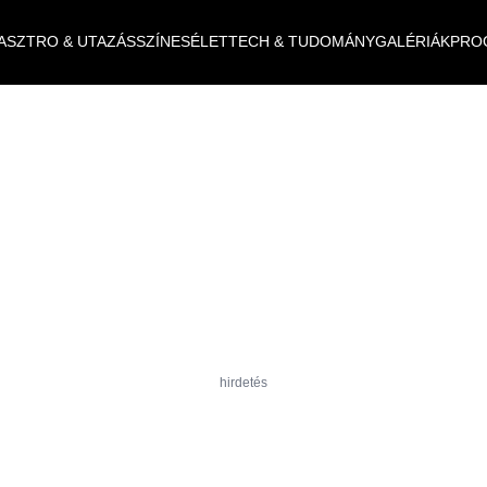
ASZTRO & UTAZÁS
SZÍNES
ÉLET
TECH & TUDOMÁNY
GALÉRIÁK
PRO
hirdetés