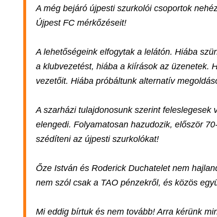
A még bejáró újpesti szurkolói csoportok nehéz
Újpest FC mérkőzéseit!
A lehetőségeink elfogytak a lelátón. Hiába szü
a klubvezetést, hiába a kiírások az üzenetek.
vezetőit. Hiába próbáltunk alternatív megoldások
A szarházi tulajdonosunk szerint feleslegesek 
elengedi. Folyamatosan hazudozik, először 70-
szédíteni az újpesti szurkolókat!
Őze István és Roderick Duchatelet nem hajla
nem szól csak a TAO pénzekről, és közös együt
Mi eddig bírtuk és nem tovább! Arra kérünk min