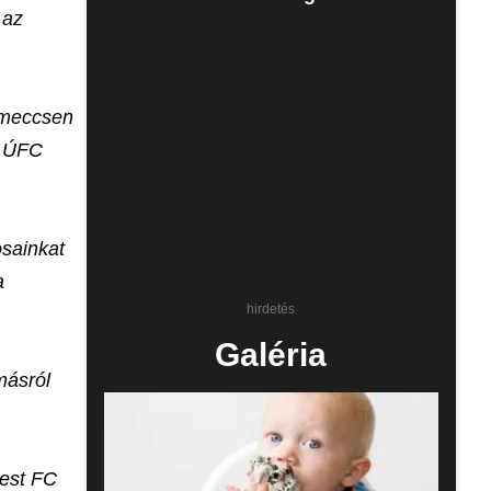
 az
n meccsen
z ÚFC
osainkat
a
hirdetés
Galéria
másról
pest FC