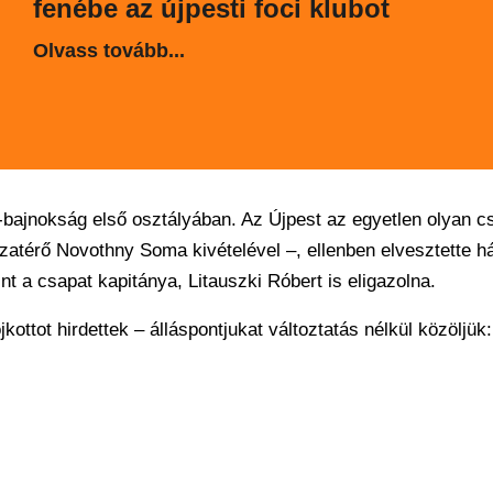
fenébe az újpesti foci klubot
Olvass tovább...
-bajnokság első osztályában. Az Újpest az egyetlen olyan c
zatérő Novothny Soma kivételével –, ellenben elvesztette h
nt a csapat kapitánya, Litauszki Róbert is eligazolna.
jkottot hirdettek – álláspontjukat változtatás nélkül közöljük: