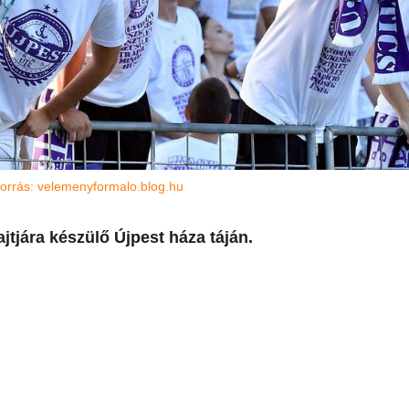
Forrás: velemenyformalo.blog.hu
jtjára készülő Újpest háza táján.