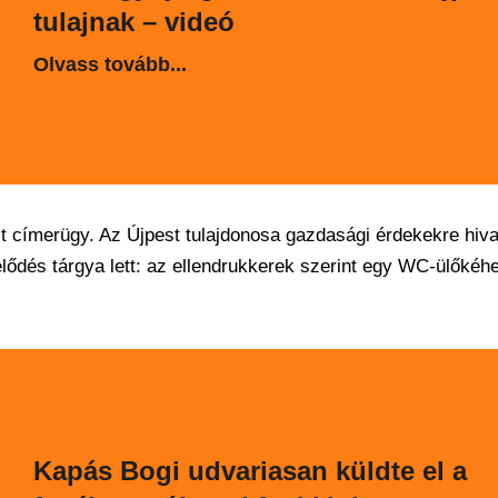
tulajnak – videó
Olvass tovább...
lt címerügy. Az Újpest tulajdonosa gazdasági érdekekre hiv
elődés tárgya lett: az ellendrukkerek szerint egy WC-ülőkéh
Kapás Bogi udvariasan küldte el a