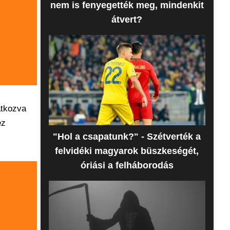
nem is fenyegették meg, mindenkit
átvert?
atkozva
ez
"Hol a csapatunk?" - Szétverték a
felvidéki magyarok büszkeségét,
óriási a felháborodás