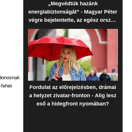
„Megvédtük hazánk
energiabiztonságát” - Magyar Péter
végre bejelentette, az egész ország
erre várt
jdonosnak
-fehér
Fordulat az előrejelzésben, drámai
a helyzet zivatar-fronton - Alig lesz
eső a hidegfront nyomában?