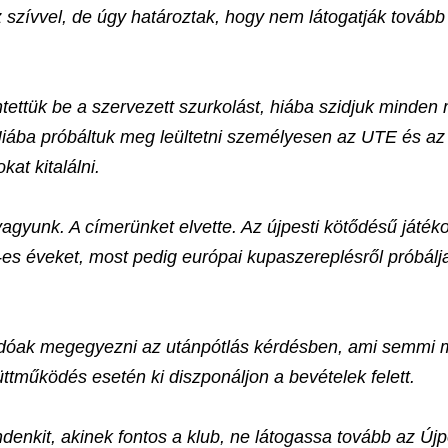
 szívvel, de úgy határoztak, hogy nem látogatják tovább
ntettük be a szervezett szurkolást, hiába szidjuk minde
 Hiába próbáltuk meg leültetni személyesen az UTE és a
at kitalálni.
vagyunk. A címerünket elvette. Az újpesti kötődésű játék
es éveket, most pedig európai kupaszereplésről próbálj
ndóak megegyezni az utánpótlás kérdésben, ami semmi 
tműködés esetén ki diszponáljon a bevételek felett.
denkit, akinek fontos a klub, ne látogassa tovább az Új