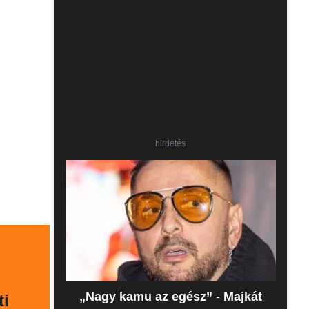
hirdetés
„Nagy kamu az egész” - Majkát
ti