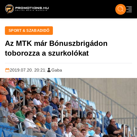
ZENE, FILM & KULT
SPORT
GASZTRO & UTAZÁS
SZÍNES
ÉLET
TECH & TU
SPORT & SZABADIDŐ
Az MTK már Bónuszbrigádon
toborozza a szurkolókat
2019.07.20. 20:21
|
Gaba