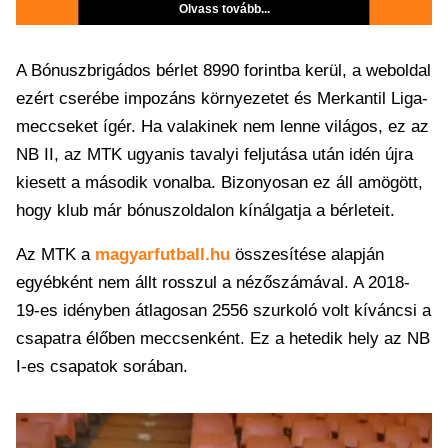
Olvass tovább...
A Bónuszbrigádos bérlet 8990 forintba kerül, a weboldal
ezért cserébe impozáns környezetet és Merkantil Liga-
meccseket ígér. Ha valakinek nem lenne világos, ez az
NB II, az MTK ugyanis tavalyi feljutása után idén újra
kiesett a második vonalba. Bizonyosan ez áll amögött,
hogy klub már bónuszoldalon kínálgatja a bérleteit.
Az MTK a
magyarfutball.hu
összesítése alapján
egyébként nem állt rosszul a nézőszámával. A 2018-
19-es idényben átlagosan 2556 szurkoló volt kíváncsi a
csapatra élőben meccsenként. Ez a hetedik hely az NB
I-es csapatok sorában.