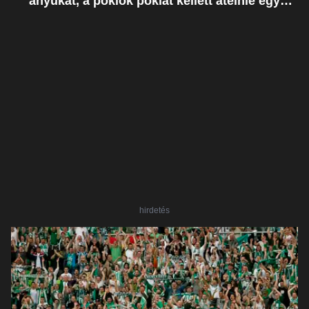
anyukát, a poklok poklát kellett átélnie egy
ostoba hiba miatt
hirdetés