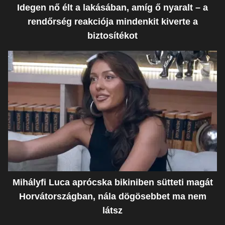
Idegen nő élt a lakásában, amíg ő nyaralt – a
rendőrség reakciója mindenkit kiverte a
biztosítékot
Mihályfi Luca aprócska bikiniben sütteti magát
Horvátországban, nála dögösebbet ma nem
látsz