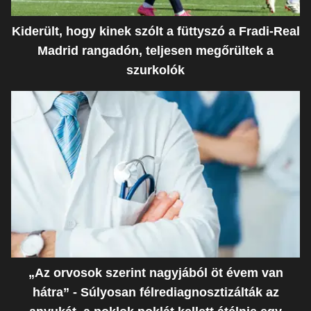
Kiderült, hogy kinek szólt a füttyszó a Fradi-Real
Madrid rangadón, teljesen megőrültek a
szurkolók
„Az orvosok szerint nagyjából öt évem van
hátra” - Súlyosan félrediagnosztizálták az