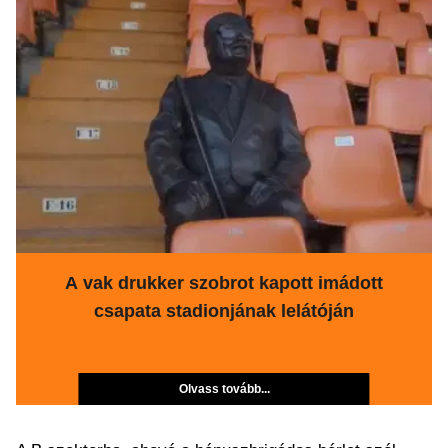
A vak drukker szobrot kapott imádott
csapata stadionjának lelátóján
Olvass tovább...