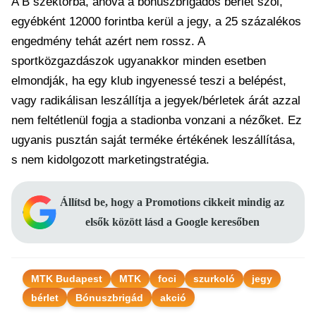
A B szektorba, ahová a bónuszbrigádos bérlet szól,
egyébként 12000 forintba kerül a jegy, a 25 százalékos
engedmény tehát azért nem rossz. A
sportközgazdászok ugyanakkor minden esetben
elmondják, ha egy klub ingyenessé teszi a belépést,
vagy radikálisan leszállítja a jegyek/bérletek árát azzal
nem feltétlenül fogja a stadionba vonzani a nézőket. Ez
ugyanis pusztán saját terméke értékének leszállítása,
s nem kidolgozott marketingstratégia.
Állítsd be, hogy a Promotions cikkeit mindig az
elsők között lásd a Google keresőben
MTK Budapest
MTK
foci
szurkoló
jegy
bérlet
Bónuszbrigád
akció