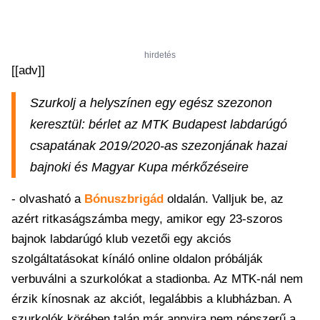
hirdetés
[[adv]]
Szurkolj a helyszínen egy egész szezonon
keresztül: bérlet az MTK Budapest labdarúgó
csapatának 2019/2020-as szezonjának hazai
bajnoki és Magyar Kupa mérkőzéseire
- olvasható a
Bónuszbrigád
oldalán. Valljuk be, az
azért ritkaságszámba megy, amikor egy 23-szoros
bajnok labdarúgó klub vezetői egy akciós
szolgáltatásokat kínáló online oldalon próbálják
verbuválni a szurkolókat a stadionba. Az MTK-nál nem
érzik kínosnak az akciót, legalábbis a klubházban. A
szurkolók körében talán már annyira nem népszerű a