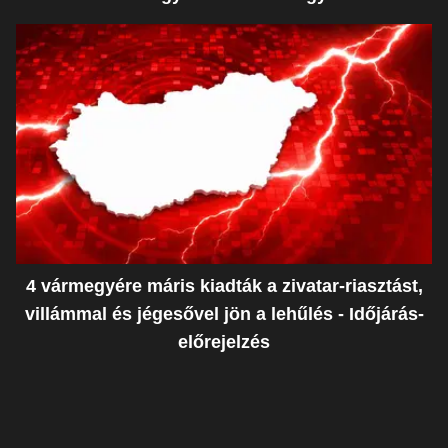
4 vármegyére máris kiadták a zivatar-riasztást,
villámmal és jégesővel jön a lehűlés - Időjárás-
előrejelzés