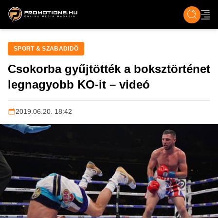
ZENE, FILM & KULT
SPORT
GASZTRO & UTAZÁS
SZÍNES
ÉLET
TECH & TU
SPORT & SZABADIDŐ
Csokorba gyűjtötték a boksztörténet
legnagyobb KO-it – videó
2019.06.20. 18:42