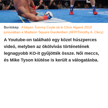
Borítókép:
A képen Tommy Coyle üti ki Chris Algierit 2019
júniusában a Madison Square Gardenben (AFP/Timothy A. Clery)
A Youtube-on található egy közel húszperces
videó, melyben az ökölvívás történetének
legnagyobb KO-it gyűjötték össze. Női meccs,
és Mike Tyson kiütése is került a válogatásba.