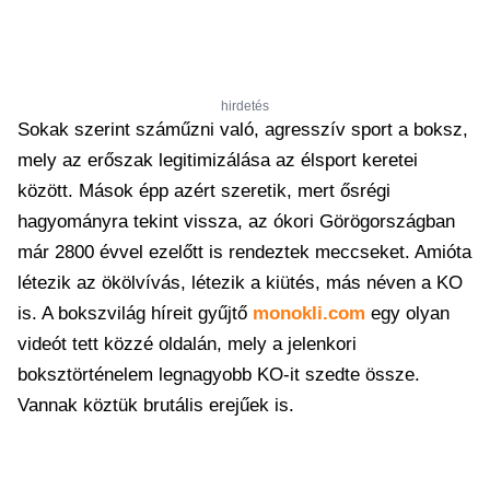
hirdetés
Sokak szerint száműzni való, agresszív sport a boksz,
mely az erőszak legitimizálása az élsport keretei
között. Mások épp azért szeretik, mert ősrégi
hagyományra tekint vissza, az ókori Görögországban
már 2800 évvel ezelőtt is rendeztek meccseket. Amióta
létezik az ökölvívás, létezik a kiütés, más néven a KO
is. A bokszvilág híreit gyűjtő
monokli.com
egy olyan
videót tett közzé oldalán, mely a jelenkori
boksztörténelem legnagyobb KO-it szedte össze.
Vannak köztük brutális erejűek is.