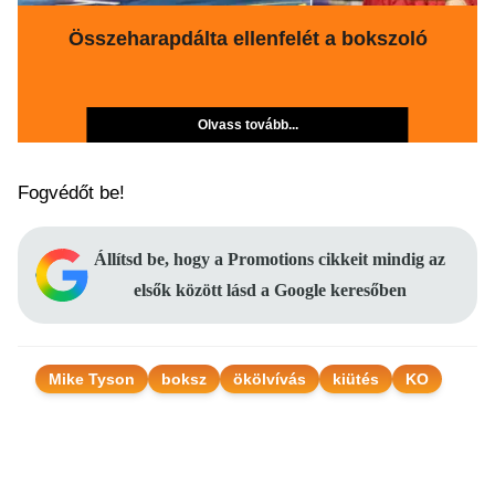
Összeharapdálta ellenfelét a bokszoló
Olvass tovább...
Fogvédőt be!
Állítsd be, hogy a Promotions cikkeit mindig az
elsők között lásd a Google keresőben
Mike Tyson
boksz
ökölvívás
kiütés
KO