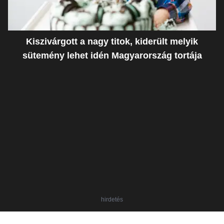
Kiszivárgott a nagy titok, kiderült melyik
sütemény lehet idén Magyarország tortája
hirdetés