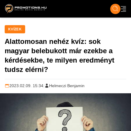
ZENE, FILM & KULT
SPORT
GASZTRO & UTAZÁS
SZÍNES
ÉLET
TECH & TU
KVÍZEK
Alattomosan nehéz kvíz: sok
magyar belebukott már ezekbe a
kérdésekbe, te milyen eredményt
tudsz elérni?
2023.02.09. 15:34
|
Helmeczi Benjamin