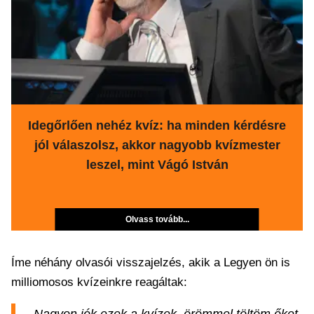
Idegőrlően nehéz kvíz: ha minden kérdésre
jól válaszolsz, akkor nagyobb kvízmester
leszel, mint Vágó István
Olvass tovább...
Íme néhány olvasói visszajelzés, akik a Legyen ön is
milliomosos kvízeinkre reagáltak: