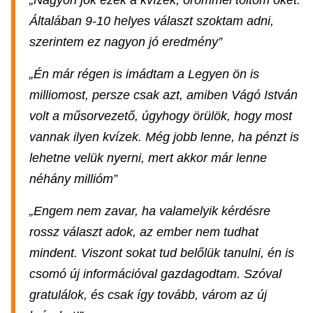
„Nagyon jók ezek a kvízek, örömmel töltöm őket.
Általában 9-10 helyes választ szoktam adni,
szerintem ez nagyon jó eredmény”
„Én már régen is imádtam a Legyen ön is
milliomost, persze csak azt, amiben Vágó István
volt a műsorvezető, úgyhogy örülök, hogy most
vannak ilyen kvízek. Még jobb lenne, ha pénzt is
lehetne velük nyerni, mert akkor már lenne
néhány millióm”
„Engem nem zavar, ha valamelyik kérdésre
rossz választ adok, az ember nem tudhat
mindent. Viszont sokat tud belőlük tanulni, én is
csomó új információval gazdagodtam. Szóval
gratulálok, és csak így tovább, várom az új