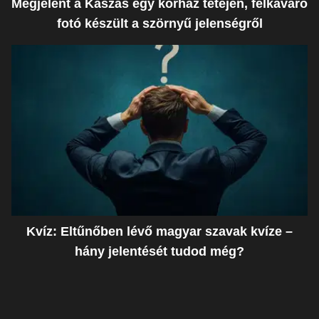
Megjelent a Kaszás egy kórház tetején, felkavaró
fotó készült a szörnyű jelenségről
Kvíz: Eltűnőben lévő magyar szavak kvíze –
hány jelentését tudod még?