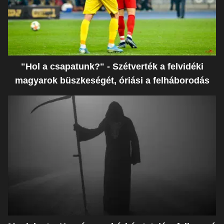
"Hol a csapatunk?" - Szétverték a felvidéki
magyarok büszkeségét, óriási a felháborodás