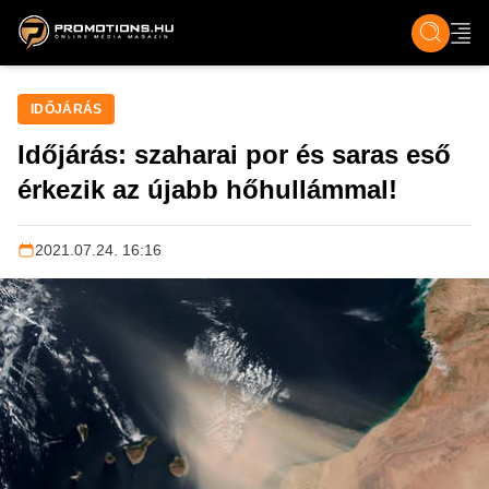
ZENE, FILM & KULT
SPORT
GASZTRO & UTAZÁS
SZÍNES
ÉLET
TECH & TU
IDŐJÁRÁS
Időjárás: szaharai por és saras eső
érkezik az újabb hőhullámmal!
2021.07.24. 16:16