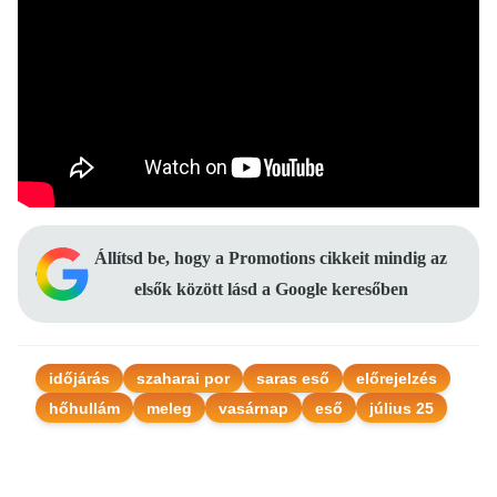
Állítsd be, hogy a Promotions cikkeit mindig az
elsők között lásd a Google keresőben
időjárás
szaharai por
saras eső
előrejelzés
hőhullám
meleg
vasárnap
eső
július 25