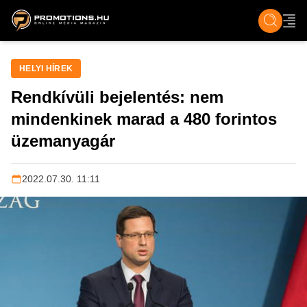
ZENE, FILM & KULT
SPORT
GASZTRO & UTAZÁS
SZÍNES
ÉLET
TECH & TU
HELYI HÍREK
Rendkívüli bejelentés: nem
mindenkinek marad a 480 forintos
üzemanyagár
2022.07.30. 11:11