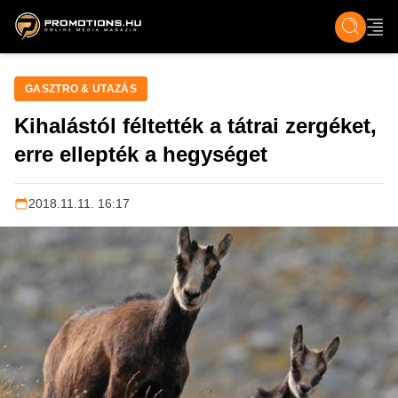
ZENE, FILM & KULT
SPORT
GASZTRO & UTAZÁS
SZÍNES
ÉLET
TECH & TU
GASZTRO & UTAZÁS
Kihalástól féltették a tátrai zergéket,
erre ellepték a hegységet
2018.11.11. 16:17