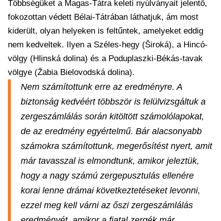
Többségüket a Magas-Tátra keleti nyúlványait jelentő,
fokozottan védett Bélai-Tátrában láthatjuk, ám most
kiderült, olyan helyeken is feltűntek, amelyeket eddig
nem kedveltek. Ilyen a Széles-hegy (Široká), a Hincó-
völgy (Hlinská dolina) és a Poduplaszki-Békás-tavak
völgye (Žabia Bielovodská dolina).
Nem számítottunk erre az eredményre. A
biztonság kedvéért többször is felülvizsgáltuk a
zergeszámlálás során kitöltött számolólapokat,
de az eredmény egyértelmű. Bár alacsonyabb
számokra számítottunk, megerősítést nyert, amit
már tavasszal is elmondtunk, amikor jeleztük,
hogy a nagy számú zergepusztulás ellenére
korai lenne drámai következtetéseket levonni,
ezzel meg kell várni az őszi zergeszámlálás
eredményét, amikor a fiatal zergék már