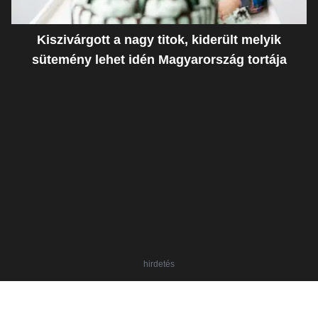
Kiszivárgott a nagy titok, kiderült melyik
sütemény lehet idén Magyarország tortája
hirdetés