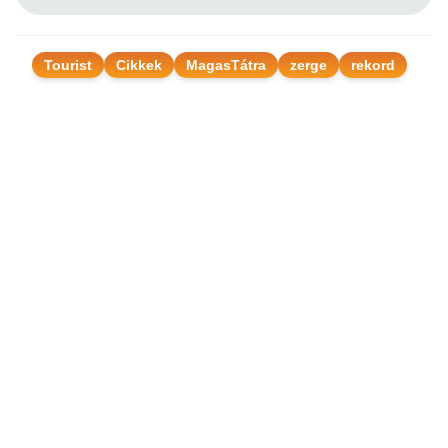
Tourist
Cikkek
MagasTátra
zerge
rekord