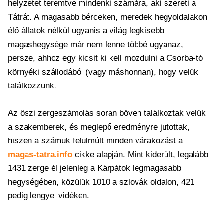
helyzetet teremtve mindenki számára, aki szereti a
Tátrát. A magasabb bérceken, meredek hegyoldalakon
élő állatok nélkül ugyanis a világ legkisebb
magashegysége már nem lenne többé ugyanaz,
persze, ahhoz egy kicsit ki kell mozdulni a Csorba-tó
környéki szállodából (vagy máshonnan), hogy velük
találkozzunk.
Az őszi zergeszámolás során bőven találkoztak velük
a szakemberek, és meglepő eredményre jutottak,
hiszen a számuk felülmúlt minden várakozást a
magas-tatra.info
cikke alapján. Mint kiderült, legalább
1431 zerge él jelenleg a Kárpátok legmagasabb
hegységében, közülük 1010 a szlovák oldalon, 421
pedig lengyel vidéken.