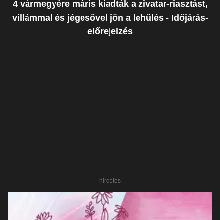
4 vármegyére máris kiadták a zivatar-riasztást,
villámmal és jégesővel jön a lehűlés - Időjárás-
előrejelzés
hirdetés