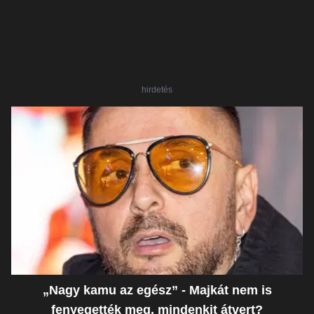
hirdetés
„Nagy kamu az egész” - Majkát nem is
fenyegették meg, mindenkit átvert?