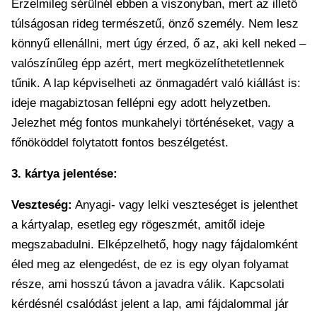
Érzelmileg sérülnél ebben a viszonyban, mert az illető
túlságosan rideg természetű, önző személy. Nem lesz
könnyű ellenállni, mert úgy érzed, ő az, aki kell neked –
valószínűleg épp azért, mert megközelíthetetlennek
tűnik. A lap képviselheti az önmagadért való kiállást is:
ideje magabiztosan fellépni egy adott helyzetben.
Jelezhet még fontos munkahelyi történéseket, vagy a
főnököddel folytatott fontos beszélgetést.
3. kártya jelentése:
Veszteség:
Anyagi- vagy lelki veszteséget is jelenthet
a kártyalap, esetleg egy rögeszmét, amitől ideje
megszabadulni. Elképzelhető, hogy nagy fájdalomként
éled meg az elengedést, de ez is egy olyan folyamat
része, ami hosszú távon a javadra válik. Kapcsolati
kérdésnél csalódást jelent a lap, ami fájdalommal jár