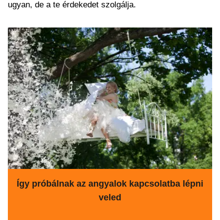
ugyan, de a te érdekedet szolgálja.
Így próbálnak az angyalok kapcsolatba lépni
veled