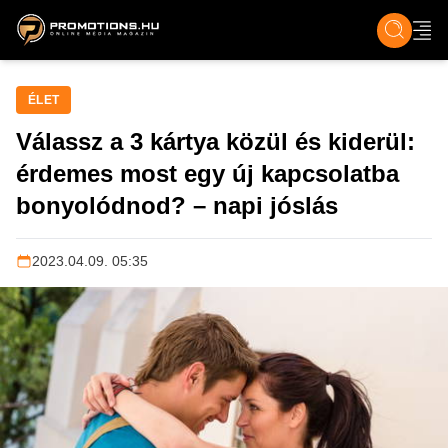
ZENE, FILM & KULT
SPORT
GASZTRO & UTAZÁS
SZÍNES
ÉLET
TECH & TU
ÉLET
Válassz a 3 kártya közül és kiderül:
érdemes most egy új kapcsolatba
bonyolódnod? – napi jóslás
2023.04.09. 05:35