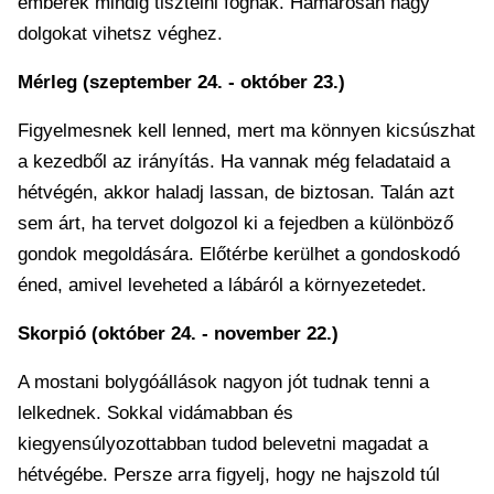
emberek mindig tisztelni fognak. Hamarosan nagy
dolgokat vihetsz véghez.
Mérleg (szeptember 24. - október 23.)
Figyelmesnek kell lenned, mert ma könnyen kicsúszhat
a kezedből az irányítás. Ha vannak még feladataid a
hétvégén, akkor haladj lassan, de biztosan. Talán azt
sem árt, ha tervet dolgozol ki a fejedben a különböző
gondok megoldására. Előtérbe kerülhet a gondoskodó
éned, amivel leveheted a lábáról a környezetedet.
Skorpió (október 24. - november 22.)
A mostani bolygóállások nagyon jót tudnak tenni a
lelkednek. Sokkal vidámabban és
kiegyensúlyozottabban tudod belevetni magadat a
hétvégébe. Persze arra figyelj, hogy ne hajszold túl