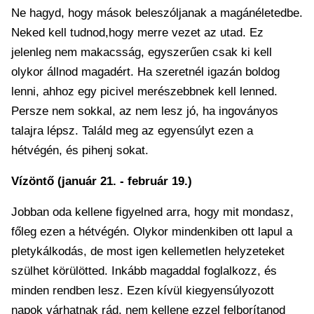
Ne hagyd, hogy mások beleszóljanak a magánéletedbe.
Neked kell tudnod,hogy merre vezet az utad. Ez
jelenleg nem makacsság, egyszerűen csak ki kell
olykor állnod magadért. Ha szeretnél igazán boldog
lenni, ahhoz egy picivel merészebbnek kell lenned.
Persze nem sokkal, az nem lesz jó, ha ingoványos
talajra lépsz. Találd meg az egyensúlyt ezen a
hétvégén, és pihenj sokat.
Vízöntő (január 21. - február 19.)
Jobban oda kellene figyelned arra, hogy mit mondasz,
főleg ezen a hétvégén. Olykor mindenkiben ott lapul a
pletykálkodás, de most igen kellemetlen helyzeteket
szülhet körülötted. Inkább magaddal foglalkozz, és
minden rendben lesz. Ezen kívül kiegyensúlyozott
napok várhatnak rád, nem kellene ezzel felborítanod