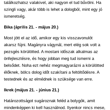
találkozhatsz valakivel, aki nagyon el tud bűvölni. Ha
szingli vagy, akár több is lehet a dologból, mint egy jó
ismeretség.
Bika (április 21. - május 20.)
Most jött el az idő, amikor egy kis visszavonulót
akarsz fújni. Magányra vágynál, mert elég sok volt a
pezsgés körülötted. A mostani időszak alkalmas az
önfejlesztésre, és hogy jobban meg tud ismerni a
belsődet. Noha ezt nehéz megmagyarázni a körülötted
élőknek, bölcs dolog időt szakítani a feltöltődésre. A
testednek és az elmédnek is szüksége van erre.
Ikrek (május 21. - június 21.)
Határozottságot sugároznak feléd a bolygók, amit
mindenképpen ki kell használnod. Ilyenkor nincs mese,