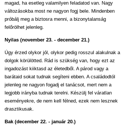
magad, ha esetleg valamilyen feladatod van. Nagy
változásokba most ne nagyon fogj bele. Mindenben
próbálj meg a biztosra menni, a bizonytalanság
felőrölhet jelenleg.
Nyilas (november 23. - december 21.)
Úgy érzed olykor jól, olykor pedig rosszul alakulnak a
dolgok körülötted. Rád is szükség van, hogy ezt az
ingadozást kiiktasd az életedből. A párod vagy a
barátaid sokat tudnak segíteni ebben. A családodtól
jelenleg ne nagyon fogadj el tanácsot, mert nem a
legjobb irányba tudnak terelni. Készülj fel váratlan
eseményekre, de nem kell félned, ezek nem lesznek
drasztikusak.
Bak (december 22. - január 20.)