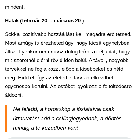
mindent.
Halak (február 20. - március 20.)
Sokkal pozitívabb hozzáállást kell magadra erőltetned.
Most amúgy is érezheted úgy, hogy kicsit egyhelyben
állsz. Ilyenkor nem rossz dolog leírni a céljaidat, hogy
mit szeretnél elérni rövid időn belül. A távoli, nagyobb
tervekkel ne foglalkozz, előbb a kisebbeket csináld
meg. Hidd el, így az életed is lassan elkezdhet
egyenesbe kerülni. Az estéket igyekezz a feltöltődésre
áldozni.
Ne feledd, a horoszkóp a jóslataival csak
útmutatást add a csillagjegyednek, a döntés
mindig a te kezedben van!