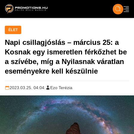
ZENE, FILM & KULT
SPORT
GASZTRO & UTAZÁS
SZÍNES
ÉLET
TECH & TU
ÉLET
Napi csillagjóslás – március 25: a
Kosnak egy ismeretlen férkőzhet be
a szívébe, míg a Nyilasnak váratlan
eseményekre kell készülnie
2023.03.25. 04:04
|
Ezo Terézia