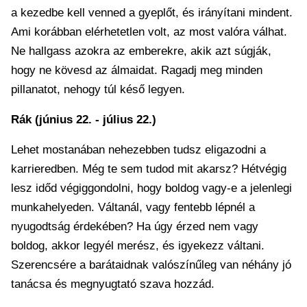
a kezedbe kell venned a gyeplőt, és irányítani mindent.
Ami korábban elérhetetlen volt, az most valóra válhat.
Ne hallgass azokra az emberekre, akik azt súgják,
hogy ne kövesd az álmaidat. Ragadj meg minden
pillanatot, nehogy túl késő legyen.
Rák (június 22. - július 22.)
Lehet mostanában nehezebben tudsz eligazodni a
karrieredben. Még te sem tudod mit akarsz? Hétvégig
lesz időd végiggondolni, hogy boldog vagy-e a jelenlegi
munkahelyeden. Váltanál, vagy fentebb lépnél a
nyugodtság érdekében? Ha úgy érzed nem vagy
boldog, akkor legyél merész, és igyekezz váltani.
Szerencsére a barátaidnak valószínűleg van néhány jó
tanácsa és megnyugtató szava hozzád.