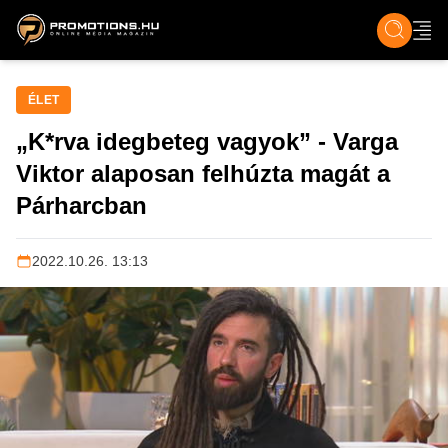
ZENE, FILM & KULT
SPORT
GASZTRO & UTAZÁS
SZÍNES
ÉLET
TECH & TU
ÉLET
„K*rva idegbeteg vagyok” - Varga
Viktor alaposan felhúzta magát a
Párharcban
2022.10.26. 13:13