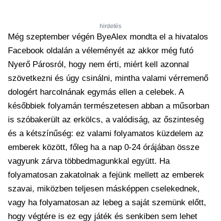
hirdetés
Még szeptember végén ByeAlex mondta el a hivatalos
Facebook oldalán a véleményét az akkor még futó
Nyerő Párosról, hogy nem érti, miért kell azonnal
szövetkezni és úgy csinálni, mintha valami vérremenő
dologért harcolnának egymás ellen a celebek. A
későbbiek folyamán természetesen abban a műsorban
is szóbakerült az erkölcs, a valódiság, az őszinteség
és a kétszínűség: ez valami folyamatos küzdelem az
emberek között, főleg ha a nap 0-24 órájában össze
vagyunk zárva többedmagunkkal együtt. Ha
folyamatosan zakatolnak a fejünk mellett az emberek
szavai, miközben teljesen másképpen cselekednek,
vagy ha folyamatosan az lebeg a saját szemünk előtt,
hogy végtére is ez egy játék és senkiben sem lehet