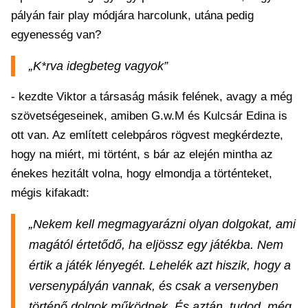
pályán fair play módjára harcolunk, utána pedig
egyenesség van?
„K*rva idegbeteg vagyok”
- kezdte Viktor a társaság másik felének, avagy a még
szövetségeseinek, amiben G.w.M és Kulcsár Edina is
ott van. Az említett celebpáros rögvest megkérdezte,
hogy na miért, mi történt, s bár az elején mintha az
énekes hezitált volna, hogy elmondja a történteket,
mégis kifakadt:
„Nekem kell megmagyarázni olyan dolgokat, ami
magától értetődő, ha eljössz egy játékba. Nem
értik a játék lényegét. Lehelék azt hiszik, hogy a
versenypályán vannak, és csak a versenyben
történő dolgok működnek. És aztán, tudod, még