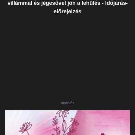
villámmal és jégesővel jön a lehűlés - Időjárás-
előrejelzés
hirdetés