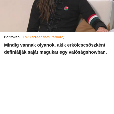
Borítókép:
TV2 (screenshot/Párharc)
Mindig vannak olyanok, akik erkölcscsőszként
definiálják saját magukat egy valóságshowban.