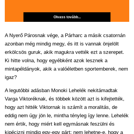
Olvass tovább...
A Nyerő Párosnak vége, a Párharc a másik csatornán
azonban még mindig megy, és itt is vannak önjelölt
erkölcsös guruk, akik magukra vették ezt a szerepet.
Ki hitte volna, hogy egyébként azok lesznek a
mintapéldányok, akik a valóéletben sportemberek, nem
igaz?
A legutóbbi adásban Monoki Lehelék nekitámadtak
Varga Viktoréknak, és többek között azt is kifejtették,
hogy azt hitték Viktornak is számít a moralitás, de
eddig nem úgy jön le, mintha tényleg így lenne. Lehelék
nem értik, hogy miért kell egymásnak feszülni és
kipécizni mindig egy-egy párt: nem lehetne-e, hogy a