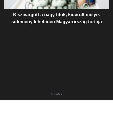
Kiszivárgott a nagy titok, kiderült melyik
sütemény lehet idén Magyarország tortája
hirdetés