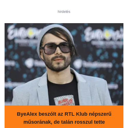
hirdetés
ByeAlex beszólt az RTL Klub népszerű
műsorának, de talán rosszul tette