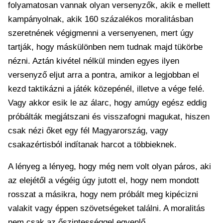
folyamatosan vannak olyan versenyzők, akik e mellett
kampányolnak, akik 160 százalékos moralitásban
szeretnének végigmenni a versenyenen, mert úgy
tartják, hogy máskülönben nem tudnak majd tükörbe
nézni. Aztán kivétel nélkül minden egyes ilyen
versenyző eljut arra a pontra, amikor a legjobban el
kezd taktikázni a játék közepénél, illetve a vége felé.
Vagy akkor esik le az álarc, hogy amúgy egész eddig
próbálták megjátszani és visszafogni magukat, hiszen
csak nézi őket egy fél Magyarország, vagy
csakazértisból indítanak harcot a többieknek.
A lényeg a lényeg, hogy még nem volt olyan páros, aki
az elejétől a végéig úgy jutott el, hogy nem mondott
rosszat a másikra, hogy nem próbált meg kipécizni
valakit vagy éppen szövetségeket találni. A moralitás
nem csak az őszintességgel egyenlő.