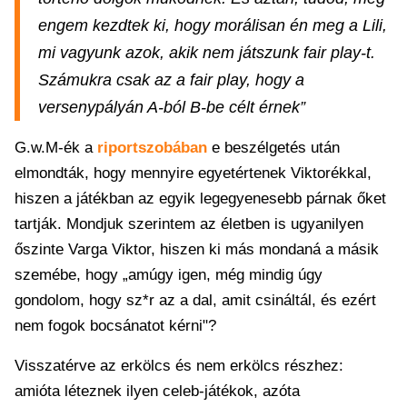
engem kezdtek ki, hogy morálisan én meg a Lili,
mi vagyunk azok, akik nem játszunk fair play-t.
Számukra csak az a fair play, hogy a
versenypályán A-ból B-be célt érnek”
G.w.M-ék a
riportszobában
e beszélgetés után
elmondták, hogy mennyire egyetértenek Viktorékkal,
hiszen a játékban az egyik legegyenesebb párnak őket
tartják. Mondjuk szerintem az életben is ugyanilyen
őszinte Varga Viktor, hiszen ki más mondaná a másik
szemébe, hogy „amúgy igen, még mindig úgy
gondolom, hogy sz*r az a dal, amit csináltál, és ezért
nem fogok bocsánatot kérni"?
Visszatérve az erkölcs és nem erkölcs részhez:
amióta léteznek ilyen celeb-játékok, azóta