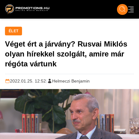
ZENE, FILM & KULT
SPORT
GASZTRO & UTAZÁS
SZÍNES
ÉLET
TECH & TU
ÉLET
Véget ért a járvány? Rusvai Miklós
olyan hírekkel szolgált, amire már
régóta vártunk
2022.01.25. 12:52
|
Helmeczi Benjamin