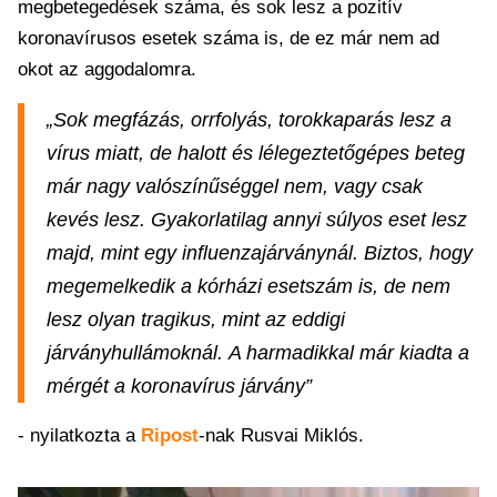
megbetegedések száma, és sok lesz a pozitív
koronavírusos esetek száma is, de ez már nem ad
okot az aggodalomra.
„Sok megfázás, orrfolyás, torokkaparás lesz a
vírus miatt, de halott és lélegeztetőgépes beteg
már nagy valószínűséggel nem, vagy csak
kevés lesz. Gyakorlatilag annyi súlyos eset lesz
majd, mint egy influenzajárványnál. Biztos, hogy
megemelkedik a kórházi esetszám is, de nem
lesz olyan tragikus, mint az eddigi
járványhullámoknál. A harmadikkal már kiadta a
mérgét a koronavírus járvány”
- nyilatkozta a
Ripost
-nak Rusvai Miklós.