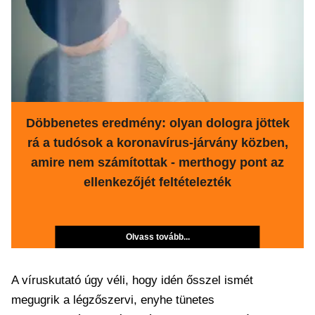
Döbbenetes eredmény: olyan dologra jöttek
rá a tudósok a koronavírus-járvány közben,
amire nem számítottak - merthogy pont az
ellenkezőjét feltételezték
Olvass tovább...
A víruskutató úgy véli, hogy idén ősszel ismét
megugrik a légzőszervi, enyhe tünetes