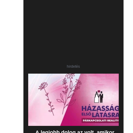
hirdetés
„A legjobb dolog az volt, amikor