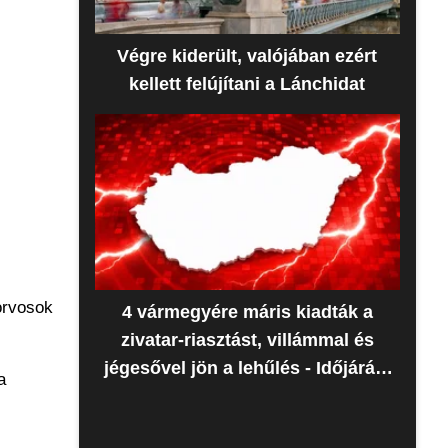
Végre kiderült, valójában ezért
kellett felújítani a Lánchidat
orvosok
4 vármegyére máris kiadták a
zivatar-riasztást, villámmal és
jégesővel jön a lehűlés - Időjárás-
a
előrejelzés