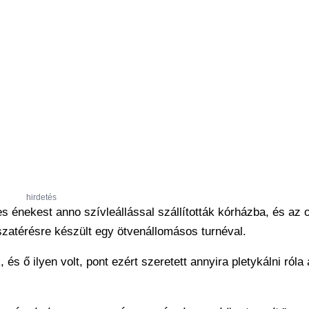
hirdetés
 énekest anno szívleállással szállították kórházba, és az 
szatérésre készült egy ötvenállomásos turnéval.
s ő ilyen volt, pont ezért szeretett annyira pletykálni róla 