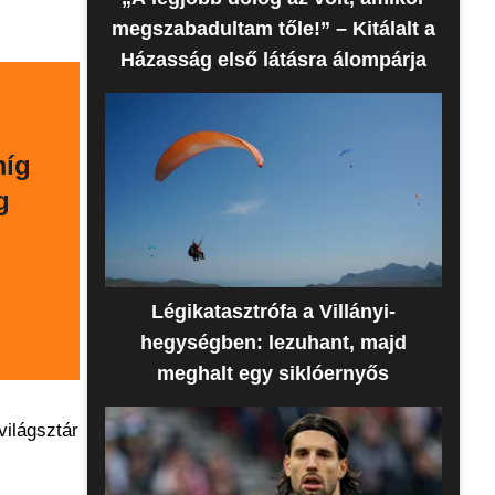
megszabadultam tőle!” – Kitálalt a
Házasság első látásra álompárja
míg
g
Légikatasztrófa a Villányi-
hegységben: lezuhant, majd
meghalt egy siklóernyős
világsztár