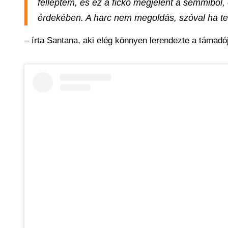
felléptem, és ez a fickó megjelent a semmiből, 
érdekében. A harc nem megoldás, szóval ha teh
– írta Santana, aki elég könnyen lerendezte a támadó