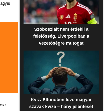
vagyis
Szoboszlait nem érdekli a
felelősség, Liverpoolban a
vezetőségre mutogat
Kvíz: Eltűnőben lévő magyar
pen
szavak kvíze – hány jelentését