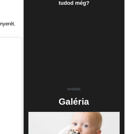
tudod még?
nyerét.
hirdetés
Galéria