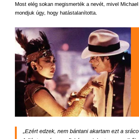
Most elég sokan megismerték a nevét, mivel Michael
mondjuk úgy, hogy hatástalanította.
„Ezért edzek, nem bántani akartam ezt a sráco