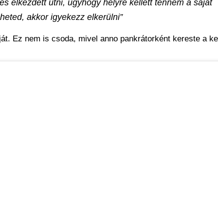
és elkezdett ütni, úgyhogy helyre kellett tennem a saját
eted, akkor igyekezz elkerülni”
ját. Ez nem is csoda, mivel anno pankrátorként kereste a ke