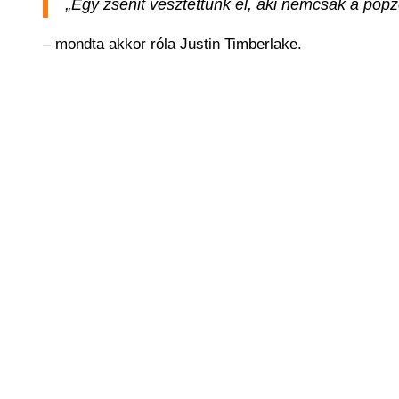
„Egy zsenit vesztettünk el, aki nemcsak a po
– mondta akkor róla Justin Timberlake.