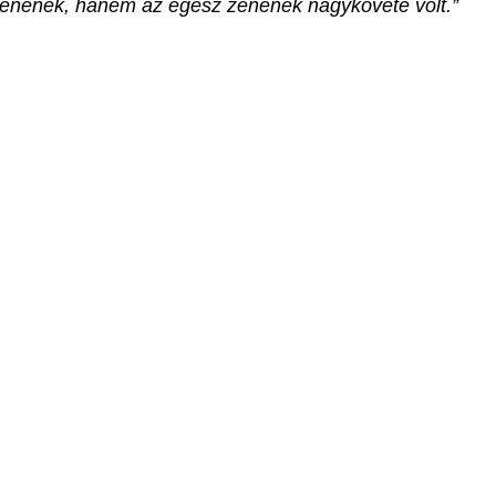
pzenének, hanem az egész zenének nagykövete volt.”