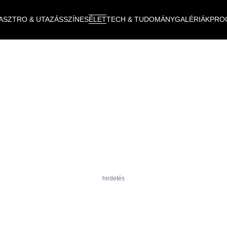
ASZTRO & UTAZÁS
SZÍNES
ÉLET
TECH & TUDOMÁNY
GALÉRIÁK
PRO
hirdetés