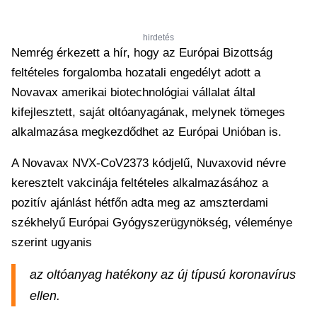
hirdetés
Nemrég érkezett a hír, hogy az Európai Bizottság
feltételes forgalomba hozatali engedélyt adott a
Novavax amerikai biotechnológiai vállalat által
kifejlesztett, saját oltóanyagának, melynek tömeges
alkalmazása megkezdődhet az Európai Unióban is.
A Novavax NVX-CoV2373 kódjelű, Nuvaxovid névre
keresztelt vakcinája feltételes alkalmazásához a
pozitív ajánlást hétfőn adta meg az amszterdami
székhelyű Európai Gyógyszerügynökség, véleménye
szerint ugyanis
az oltóanyag hatékony az új típusú koronavírus
ellen.