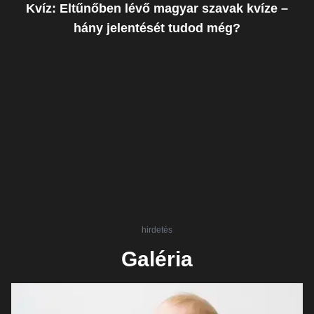
Kvíz: Eltűnőben lévő magyar szavak kvíze –
hány jelentését tudod még?
hirdetés
Galéria