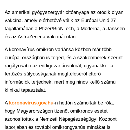
Az amerikai gyógyszergyár oltóanyaga az ötödik olyan
vakcina, amely elérhetővé válik az Európai Unió 27
tagállamában a Pfizer/BioNTech, a Moderna, a Janssen
és az AstraZeneca vakcinái után.
A koronavírus omikron variánsa közben már több
európai országban is terjed, és a szakemberek szerint
ragályosabb az eddigi variánsoknál, ugyanakkor a
fertőzés súlyosságának megítéléséről eltérő
információk terjednek, mert még nincs kellő számú
klinikai tapasztalat.
A
koronavirus.gov.hu
-n hétfőn számoltak be róla,
hogy Magyarországon tizenöt omikronos esetet
azonosítottak a Nemzeti Népegészségügyi Központ
laborjában és további omikrongyanús mintákat is