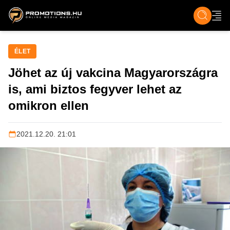
ZENE, FILM & KULT
SPORT
GASZTRO & UTAZÁS
SZÍNES
ÉLET
TECH & TU
ÉLET
Jöhet az új vakcina Magyarországra
is, ami biztos fegyver lehet az
omikron ellen
2021.12.20. 21:01