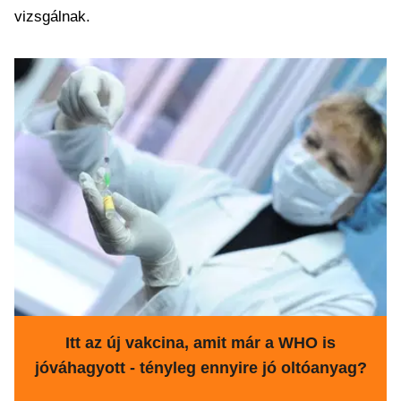
vizsgálnak.
Itt az új vakcina, amit már a WHO is
jóváhagyott - tényleg ennyire jó oltóanyag?