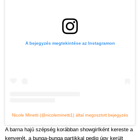
A bejegyzés megtekintése az Instagramon
Nicole Minetti (@nicoleminetti1) által megosztott bejegyzés
A barna hajú szépség korábban showgirlként kereste a
kenyerét, a bunga-bunga partikkal pedig úgy került