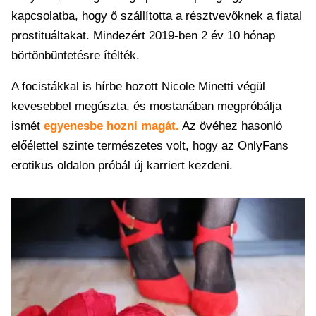
kapcsolatba, hogy ő szállította a résztvevőknek a fiatal
prostituáltakat. Mindezért 2019-ben 2 év 10 hónap
börtönbüntetésre ítélték.
A focistákkal is hírbe hozott Nicole Minetti végül
kevesebbel megúszta, és mostanában megpróbálja
ismét
egyenesbe hozni magát.
Az övéhez hasonló
előélettel szinte természetes volt, hogy az OnlyFans
erotikus oldalon próbál új karriert kezdeni.