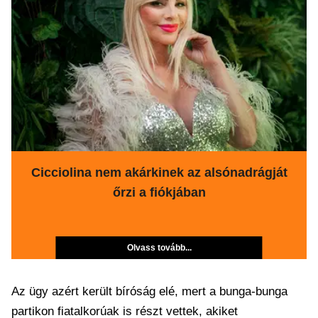
Cicciolina nem akárkinek az alsónadrágját
őrzi a fiókjában
Olvass tovább...
Az ügy azért került bíróság elé, mert a bunga-bunga
partikon fiatalkorúak is részt vettek, akiket