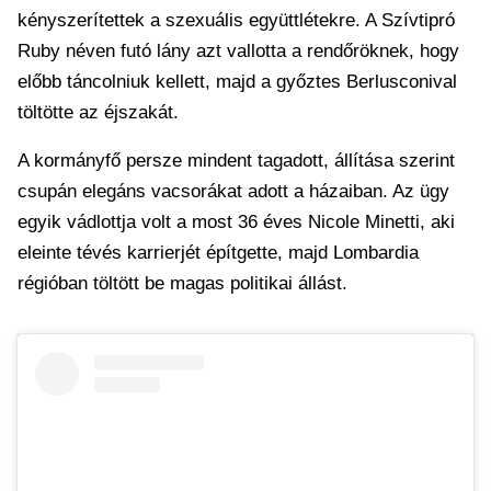
kényszerítettek a szexuális együttlétekre. A Szívtipró
Ruby néven futó lány azt vallotta a rendőröknek, hogy
előbb táncolniuk kellett, majd a győztes Berlusconival
töltötte az éjszakát.
A kormányfő persze mindent tagadott, állítása szerint
csupán elegáns vacsorákat adott a házaiban. Az ügy
egyik vádlottja volt a most 36 éves Nicole Minetti, aki
eleinte tévés karrierjét építgette, majd Lombardia
régióban töltött be magas politikai állást.