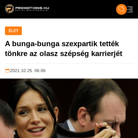
ZENE, FILM & KULT
SPORT
GASZTRO & UTAZÁS
SZÍNES
ÉLET
TECH & TU
ÉLET
A bunga-bunga szexpartik tették
tönkre az olasz szépség karrierjét
2021.10.25. 06:06