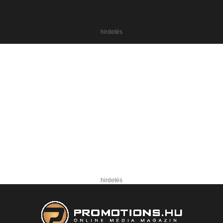
hirdetés
hirdetés