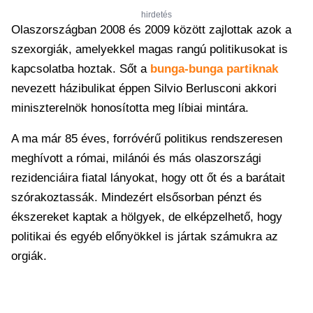
hirdetés
Olaszországban 2008 és 2009 között zajlottak azok a
szexorgiák, amelyekkel magas rangú politikusokat is
kapcsolatba hoztak. Sőt a
bunga-bunga partiknak
nevezett házibulikat éppen Silvio Berlusconi akkori
miniszterelnök honosította meg líbiai mintára.
A ma már 85 éves, forróvérű politikus rendszeresen
meghívott a római, milánói és más olaszországi
rezidenciáira fiatal lányokat, hogy ott őt és a barátait
szórakoztassák. Mindezért elsősorban pénzt és
ékszereket kaptak a hölgyek, de elképzelhető, hogy
politikai és egyéb előnyökkel is jártak számukra az
orgiák.