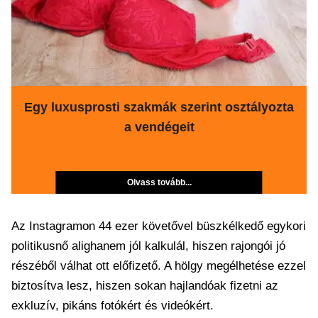
Egy luxusprosti szakmák szerint osztályozta
a vendégeit
Olvass tovább...
Az Instagramon 44 ezer követővel büszkélkedő egykori
politikusnő alighanem jól kalkulál, hiszen rajongói jó
részéből válhat ott előfizető. A hölgy megélhetése ezzel
biztosítva lesz, hiszen sokan hajlandóak fizetni az
exkluzív, pikáns fotókért és videókért.