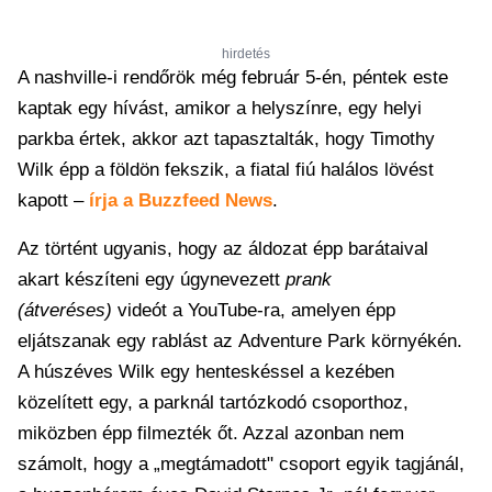
hirdetés
A nashville-i rendőrök még február 5-én, péntek este
kaptak egy hívást, amikor a helyszínre, egy helyi
parkba értek, akkor azt tapasztalták, hogy Timothy
Wilk épp a földön fekszik, a fiatal fiú halálos lövést
kapott –
írja a Buzzfeed News
.
Az történt ugyanis, hogy az áldozat épp barátaival
akart készíteni egy úgynevezett
prank
(átveréses)
videót a YouTube-ra, amelyen épp
eljátszanak egy rablást az Adventure Park környékén.
A húszéves Wilk egy henteskéssel a kezében
közelített egy, a parknál tartózkodó csoporthoz,
miközben épp filmezték őt. Azzal azonban nem
számolt, hogy a „megtámadott" csoport egyik tagjánál,