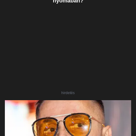
nyomában?
hirdetés