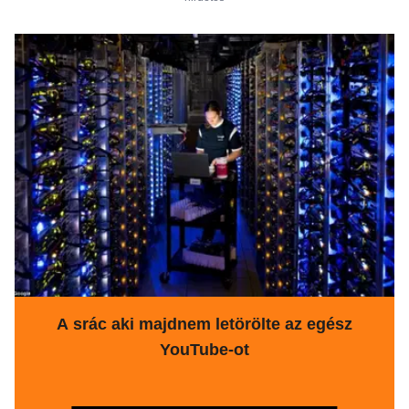
A srác aki majdnem letörölte az egész
YouTube-ot