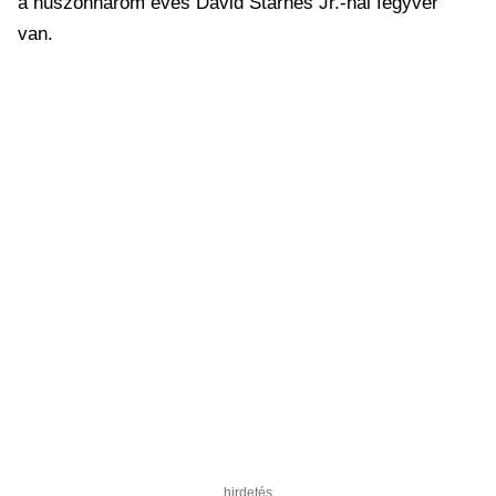
a huszonhárom éves David Starnes Jr.-nál fegyver
van.
hirdetés