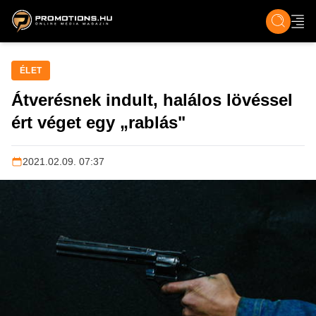
ZENE, FILM & KULT
SPORT
GASZTRO & UTAZÁS
SZÍNES
ÉLET
TECH & TU
ÉLET
Átverésnek indult, halálos lövéssel
ért véget egy „rablás"
2021.02.09. 07:37