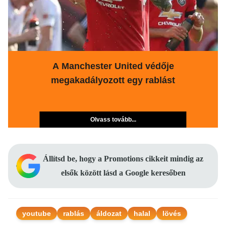
A Manchester United védője
megakadályozott egy rablást
Olvass tovább...
Állítsd be, hogy a Promotions cikkeit mindig az
elsők között lásd a Google keresőben
youtube
rablás
áldozat
halal
lövés