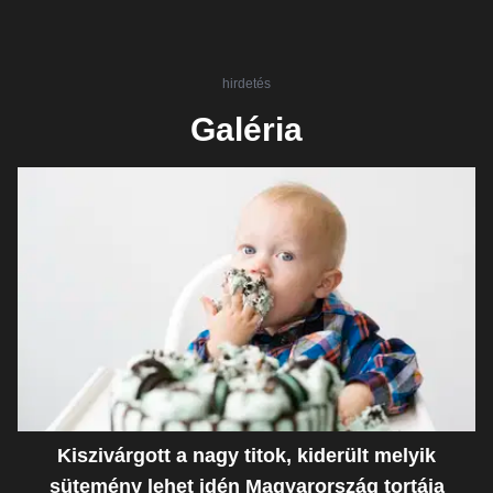
hirdetés
Galéria
Kiszivárgott a nagy titok, kiderült melyik
sütemény lehet idén Magyarország tortája