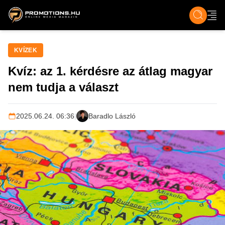
ZENE, FILM & KULT
SPORT
GASZTRO & UTAZÁS
SZÍNES
ÉLET
TECH & TU
KVÍZEK
Kvíz: az 1. kérdésre az átlag magyar
nem tudja a választ
2025.06.24. 06:36
|
Baradlo László