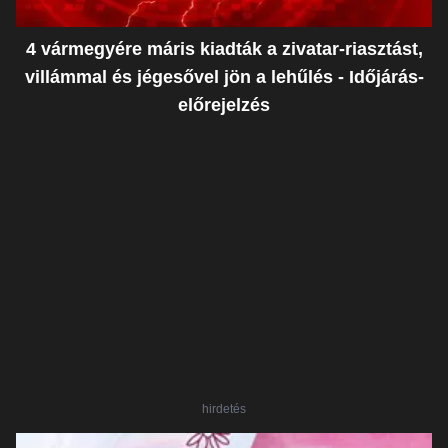
4 vármegyére máris kiadták a zivatar-riasztást,
villámmal és jégesővel jön a lehűlés - Időjárás-
előrejelzés
hirdetés