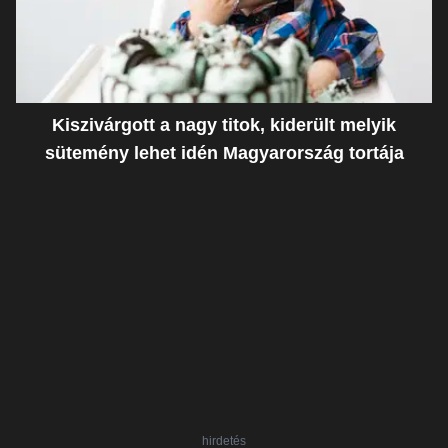
Kiszivárgott a nagy titok, kiderült melyik
sütemény lehet idén Magyarország tortája
hirdetés