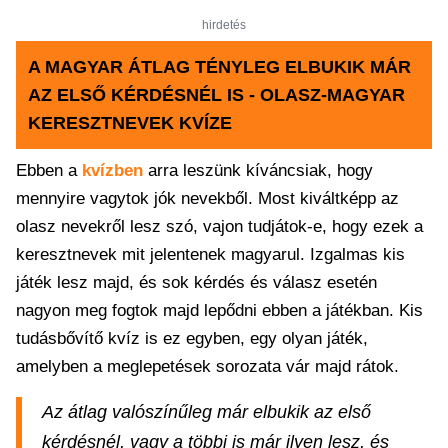
hirdetés
A MAGYAR ÁTLAG TÉNYLEG ELBUKIK MÁR
AZ ELSŐ KÉRDÉSNÉL IS - OLASZ-MAGYAR
KERESZTNEVEK KVÍZE
Ebben a
kvízben
arra leszünk kíváncsiak, hogy
mennyire vagytok jók nevekből. Most kiváltképp az
olasz nevekről lesz szó, vajon tudjátok-e, hogy ezek a
keresztnevek mit jelentenek magyarul. Izgalmas kis
játék lesz majd, és sok kérdés és válasz esetén
nagyon meg fogtok majd lepődni ebben a játékban. Kis
tudásbővítő kvíz is ez egyben, egy olyan játék,
amelyben a meglepetések sorozata vár majd rátok.
Az átlag valószínűleg már elbukik az első
kérdésnél, vagy a többi is már ilyen lesz, és