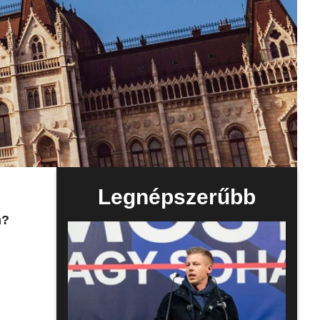
Legnépszerűbb
n?