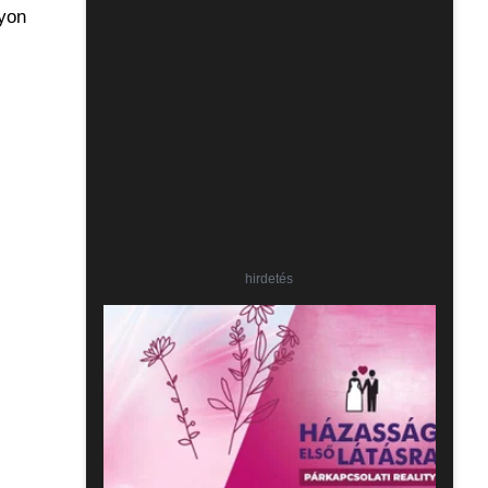
gyon
hirdetés