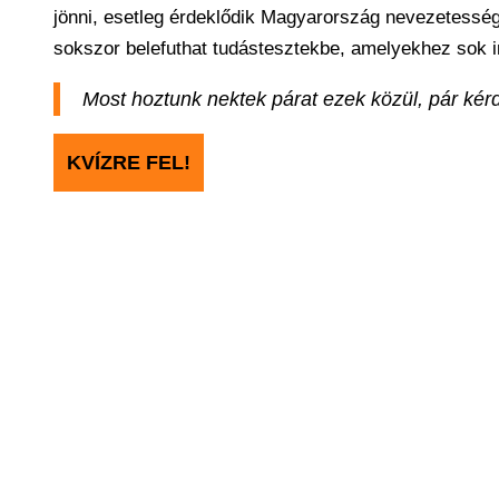
jönni, esetleg érdeklődik Magyarország nevezetességei
sokszor belefuthat tudástesztekbe, amelyekhez sok in
Most hoztunk nektek párat ezek közül, pár kérdé
KVÍZRE FEL!