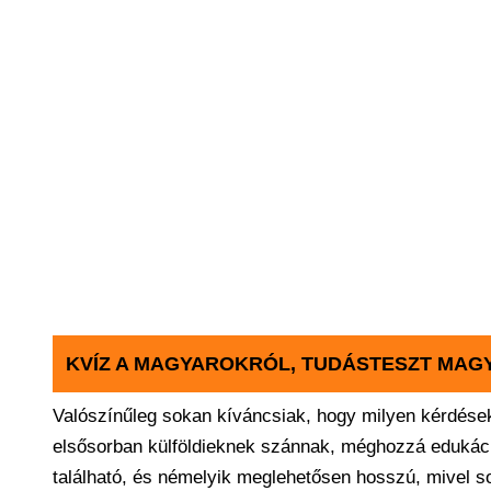
KVÍZ A MAGYAROKRÓL, TUDÁSTESZT MA
Valószínűleg sokan kíváncsiak, hogy milyen kérdése
elsősorban külföldieknek szánnak, méghozzá edukációs
található, és némelyik meglehetősen hosszú, mivel s