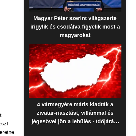
Magyar Péter szerint világszerte
irigylik és csodálva figyelik most a
magyarokat
4 vármegyére máris kiadták a
zivatar-riasztást, villámmal és
t
jégesővel jön a lehűlés - Időjárás-
eszt
előrejelzés
eretne