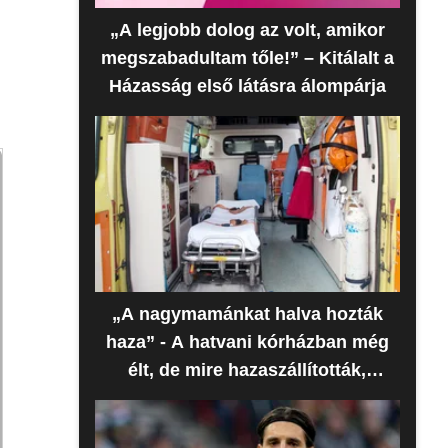
„A legjobb dolog az volt, amikor
megszabadultam tőle!” – Kitálalt a
Házasság első látásra álompárja
„A nagymamánkat halva hozták
haza” - A hatvani kórházban még
élt, de mire hazaszállították,
meghalt az idős nő