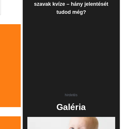
szavak kvíze – hány jelentését
tudod még?
hirdetés
Galéria