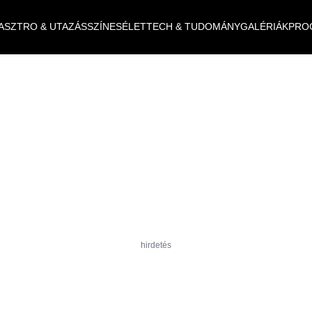
ASZTRO & UTAZÁS
SZÍNES
ÉLET
TECH & TUDOMÁNY
GALÉRIÁK
PRO
hirdetés