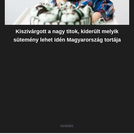
Kiszivárgott a nagy titok, kiderült melyik
sütemény lehet idén Magyarország tortája
hirdetés