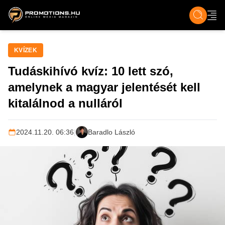
ZENE, FILM & KULT
SPORT
GASZTRO & UTAZÁS
SZÍNES
ÉLET
TECH & TU
KVÍZEK
Tudáskihívó kvíz: 10 lett szó,
amelynek a magyar jelentését kell
kitalálnod a nulláról
2024.11.20. 06:36
|
Baradlo László