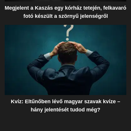
Megjelent a Kaszás egy kórház tetején, felkavaró
fotó készült a szörnyű jelenségről
Kvíz: Eltűnőben lévő magyar szavak kvíze –
hány jelentését tudod még?