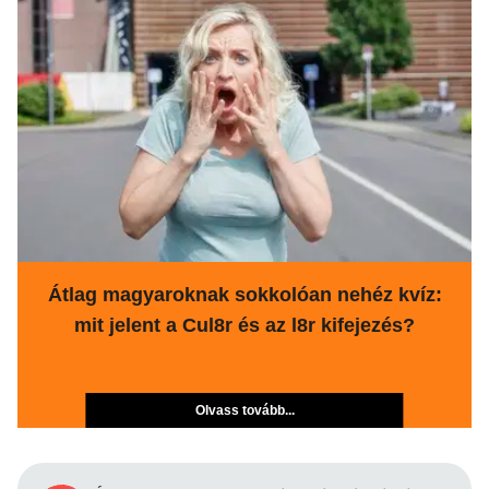
Átlag magyaroknak sokkolóan nehéz kvíz:
mit jelent a Cul8r és az l8r kifejezés?
Olvass tovább...