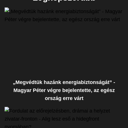
„Megvédtük hazánk energiabiztonságát” -
Magyar Péter végre bejelentette, az egész
ország erre várt