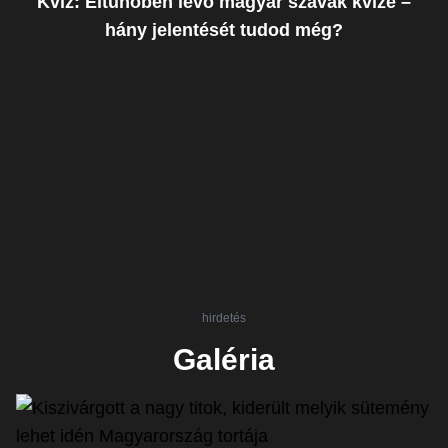
Kvíz: Eltűnőben lévő magyar szavak kvíze –
hány jelentését tudod még?
hirdetés
Galéria