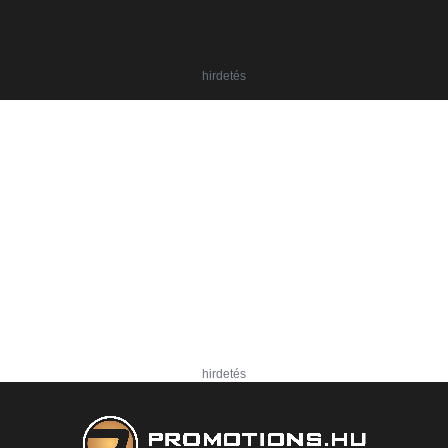
hirdetés
hirdetés