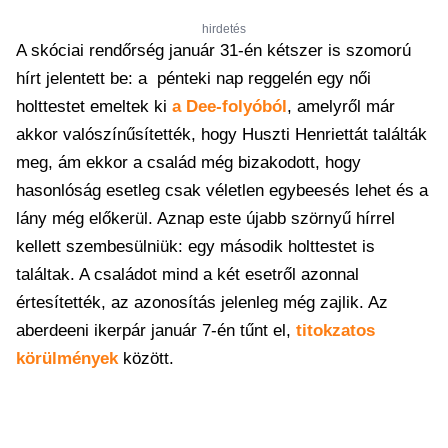
hirdetés
A skóciai rendőrség január 31-én kétszer is szomorú
hírt jelentett be: a pénteki nap reggelén egy női
holttestet emeltek ki
a Dee-folyóból
, amelyről már
akkor valószínűsítették, hogy Huszti Henriettát találták
meg, ám ekkor a család még bizakodott, hogy
hasonlóság esetleg csak véletlen egybeesés lehet és a
lány még előkerül. Aznap este újabb szörnyű hírrel
kellett szembesülniük: egy második holttestet is
találtak. A családot mind a két esetről azonnal
értesítették, az azonosítás jelenleg még zajlik. Az
aberdeeni ikerpár január 7-én tűnt el,
titokzatos
körülmények
között.