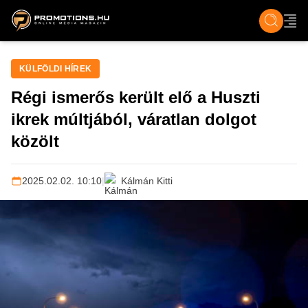
ZENE, FILM & KULT
SPORT
GASZTRO & UTAZÁS
SZÍNES
ÉLET
TECH & TU
KÜLFÖLDI HÍREK
Régi ismerős került elő a Huszti
ikrek múltjából, váratlan dolgot
közölt
2025.02.02. 10:10
|
Kálmán Kitti