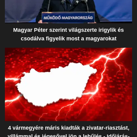
Magyar Péter szerint világszerte irigylik és
csodálva figyelik most a magyarokat
4 vármegyére máris kiadták a zivatar-riasztást,
villámmal és jégesővel jön a lehűlés - Időjárás-