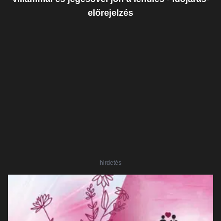
előrejelzés
hirdetés