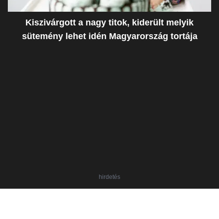
Kiszivárgott a nagy titok, kiderült melyik
sütemény lehet idén Magyarország tortája
hirdetés