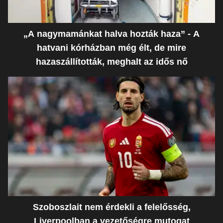
„A nagymamánkat halva hozták haza” - A
hatvani kórházban még élt, de mire
hazaszállították, meghalt az idős nő
Szoboszlait nem érdekli a felelősség,
Liverpoolban a vezetőségre mutogat