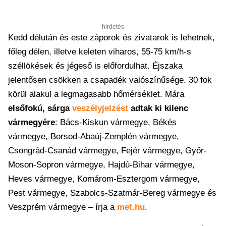
hirdetés
Kedd délután és este záporok és zivatarok is lehetnek,
főleg délen, illetve keleten viharos, 55-75 km/h-s
széllökések és jégeső is előfordulhat. Éjszaka
jelentősen csökken a csapadék valószínűsége. 30 fok
körül alakul a legmagasabb hőmérséklet. Mára
elsőfokú, sárga
veszélyjelzést
adtak ki kilenc
vármegyére
: Bács-Kiskun vármegye, Békés
vármegye, Borsod-Abaúj-Zemplén vármegye,
Csongrád-Csanád vármegye, Fejér vármegye, Győr-
Moson-Sopron vármegye, Hajdú-Bihar vármegye,
Heves vármegye, Komárom-Esztergom vármegye,
Pest vármegye, Szabolcs-Szatmár-Bereg vármegye és
Veszprém vármegye – írja a
met.hu
.