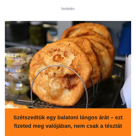
hirdetés
Szétszedtük egy balatoni lángos árát – ezt
fizeted meg valójában, nem csak a tésztát