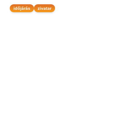
időjárás
zivatar