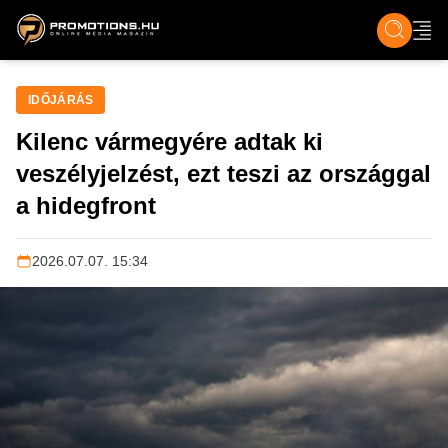
ZENE, FILM & KULT
SPORT
GASZTRO & UTAZÁS
SZÍNES
ÉLET
TECH & TU
IDŐJÁRÁS
Kilenc vármegyére adtak ki
veszélyjelzést, ezt teszi az országgal
a hidegfront
2026.07.07. 15:34