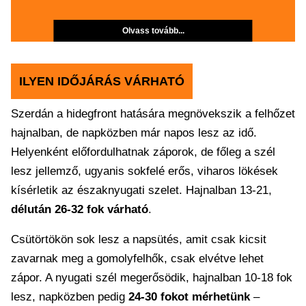
Olvass tovább...
ILYEN IDŐJÁRÁS VÁRHATÓ
Szerdán a hidegfront hatására megnövekszik a felhőzet
hajnalban, de napközben már napos lesz az idő.
Helyenként előfordulhatnak záporok, de főleg a szél
lesz jellemző, ugyanis sokfelé erős, viharos lökések
kísérletik az északnyugati szelet. Hajnalban 13-21,
délután 26-32 fok várható
.
Csütörtökön sok lesz a napsütés, amit csak kicsit
zavarnak meg a gomolyfelhők, csak elvétve lehet
zápor. A nyugati szél megerősödik, hajnalban 10-18 fok
lesz, napközben pedig
24-30 fokot mérhetünk
–