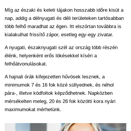
Míg az északi és keleti tájakon hosszabb időre kisüt a
nap, addig a délnyugati és déli területeken tartósabban
több felhő maradhat az égen. Itt elszórtan továbbra is
kialakulhat frissítő zápor, esetleg egy-egy zivatar.
A nyugati, északnyugati szél az ország több részén
élénk, helyenként erős lökésekkel kíséri a
felhőátvonulásokat.
A hajnali órák kifejezetten hűvösek lesznek, a
minimumok 7 és 16 fok közé süllyednek, és néhol
pára-, illetve ködfoltok képződhetnek. Napközben
mérsékelten meleg, 20 és 26 fok közötti kora nyári
maximumokat mérhetünk.