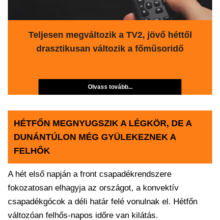
Teljesen megváltozik a TV2, jövő héttől
drasztikusan változik a főműsoridő
Olvass tovább...
HÉTFŐN MEGNYUGSZIK A LÉGKÖR, DE A
DUNÁNTÚLON MÉG GYÜLEKEZNEK A
FELHŐK
A hét első napján a front csapadékrendszere
fokozatosan elhagyja az országot, a konvektív
csapadékgócok a déli határ felé vonulnak el. Hétfőn
változóan felhős-napos időre van kilátás.