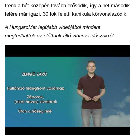
trend a hét közepén tovább erősödik, így a hét második
felére már igazi, 30 fok feletti kánikula körvonalazódik.
A HungaroMet legújabb videójából mindent
megtudhattok az előttünk álló viharos időszakról: