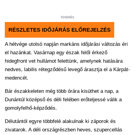
hirdetés
RÉSZLETES IDŐJÁRÁS ELŐREJELZÉS
A hétvége utolsó napján markáns időjárási változás éri
el hazánkat. Vasárnap egy észak felől érkező
hidegfront vet hullámot felettünk, amelynek hatására
nedves, labilis rétegződésű levegő árasztja el a Kárpát-
medencét.
Bár északkeleten még több órára kisüthet a nap, a
Dunántúl középső és déli felében erőteljessé válik a
gomolyfelhő-képződés.
Délutántól egyre többfelé alakulnak ki záporok és
zivatarok. A déli országrészben heves, szupercellás