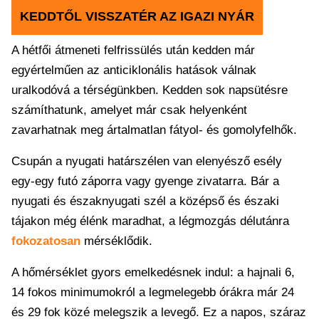
KEDDTŐL VISSZATÉR AZ IGAZI NYÁR
A hétfői átmeneti felfrissülés után kedden már
egyértelműen az anticiklonális hatások válnak
uralkodóvá a térségünkben. Kedden sok napsütésre
számíthatunk, amelyet már csak helyenként
zavarhatnak meg ártalmatlan fátyol- és gomolyfelhők.
Csupán a nyugati határszélen van elenyésző esély
egy-egy futó záporra vagy gyenge zivatarra. Bár a
nyugati és északnyugati szél a középső és északi
tájakon még élénk maradhat, a légmozgás délutánra
fokozatosan
mérséklődik.
A hőmérséklet gyors emelkedésnek indul: a hajnali 6,
14 fokos minimumokról a legmelegebb órákra már 24
és 29 fok közé melegszik a levegő. Ez a napos, száraz