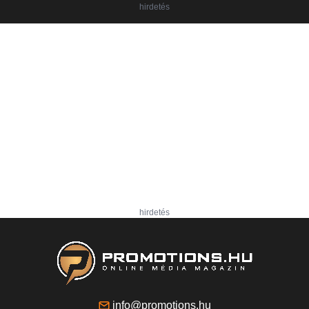
hirdetés
hirdetés
info@promotions.hu