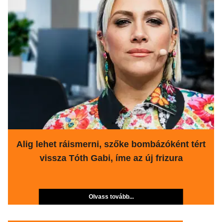
Alig lehet ráismerni, szőke bombázóként tért
vissza Tóth Gabi, íme az új frizura
Olvass tovább...