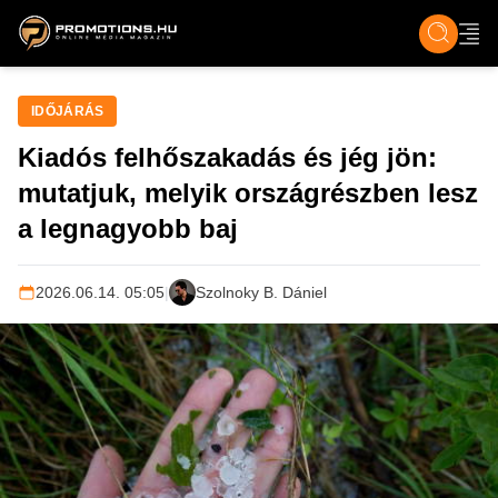
ZENE, FILM & KULT
SPORT
GASZTRO & UTAZÁS
SZÍNES
ÉLET
TECH & TU
IDŐJÁRÁS
Kiadós felhőszakadás és jég jön:
mutatjuk, melyik országrészben lesz
a legnagyobb baj
2026.06.14. 05:05
|
Szolnoky B. Dániel