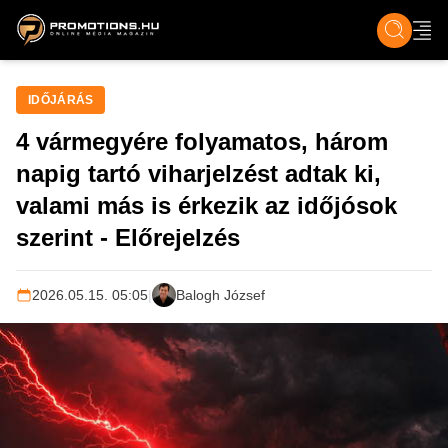
ZENE, FILM & KULT
SPORT
GASZTRO & UTAZÁS
SZÍNES
ÉLET
TECH & TU
IDŐJÁRÁS
4 vármegyére folyamatos, három
napig tartó viharjelzést adtak ki,
valami más is érkezik az időjósok
szerint - Előrejelzés
2026.05.15. 05:05
|
Balogh József