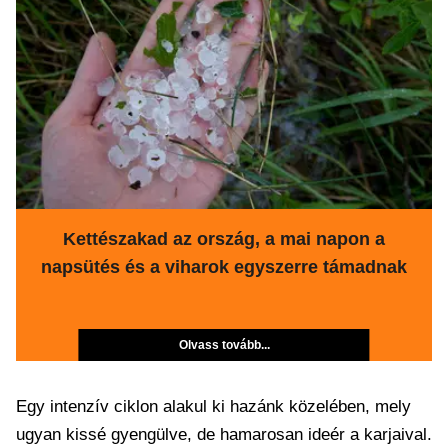
Kettészakad az ország, a mai napon a
napsütés és a viharok egyszerre támadnak
Olvass tovább...
Egy intenzív ciklon alakul ki hazánk közelében, mely
ugyan kissé gyengülve, de hamarosan ideér a karjaival.