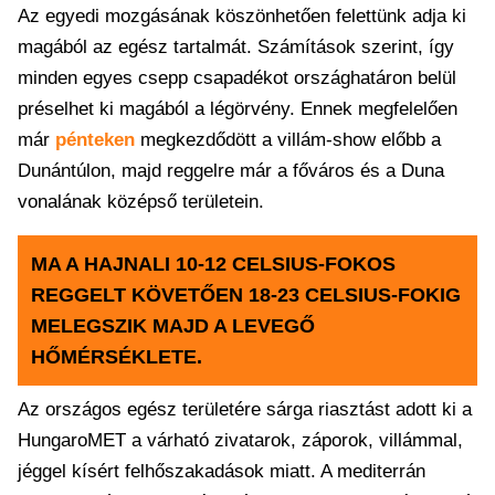
Az egyedi mozgásának köszönhetően felettünk adja ki
magából az egész tartalmát. Számítások szerint, így
minden egyes csepp csapadékot országhatáron belül
préselhet ki magából a légörvény. Ennek megfelelően
már
pénteken
megkezdődött a villám-show előbb a
Dunántúlon, majd reggelre már a főváros és a Duna
vonalának középső területein.
MA A HAJNALI 10-12 CELSIUS-FOKOS
REGGELT KÖVETŐEN 18-23 CELSIUS-FOKIG
MELEGSZIK MAJD A LEVEGŐ
HŐMÉRSÉKLETE.
Az országos egész területére sárga riasztást adott ki a
HungaroMET a várható zivatarok, záporok, villámmal,
jéggel kísért felhőszakadások miatt. A mediterrán