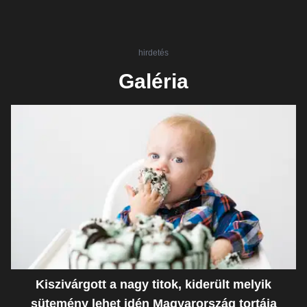
hirdetés
Galéria
Kiszivárgott a nagy titok, kiderült melyik
sütemény lehet idén Magyarország tortája