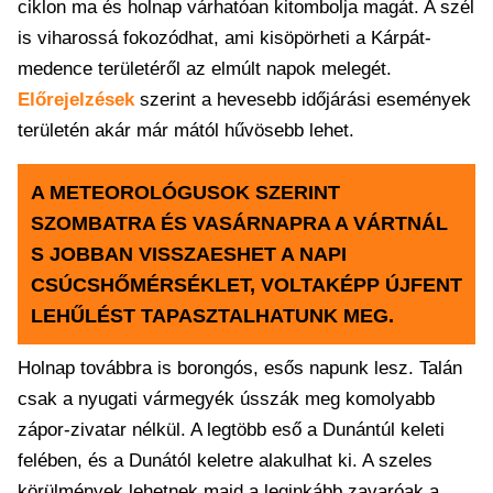
ciklon ma és holnap várhatóan kitombolja magát. A szél
is viharossá fokozódhat, ami kisöpörheti a Kárpát-
medence területéről az elmúlt napok melegét.
Előrejelzések
szerint a hevesebb időjárási események
területén akár már mától hűvösebb lehet.
A METEOROLÓGUSOK SZERINT
SZOMBATRA ÉS VASÁRNAPRA A VÁRTNÁL
S JOBBAN VISSZAESHET A NAPI
CSÚCSHŐMÉRSÉKLET, VOLTAKÉPP ÚJFENT
LEHŰLÉST TAPASZTALHATUNK MEG.
Holnap továbbra is borongós, esős napunk lesz. Talán
csak a nyugati vármegyék ússzák meg komolyabb
zápor-zivatar nélkül. A legtöbb eső a Dunántúl keleti
felében, és a Dunától keletre alakulhat ki. A szeles
körülmények lehetnek majd a leginkább zavaróak a