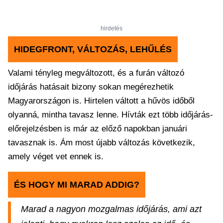
hirdetés
HIDEGFRONT, VÁLTOZÁS, LEHŰLÉS
Valami tényleg megváltozott, és a furán változó
időjárás hatásait bizony sokan megérezhetik
Magyarországon is. Hirtelen váltott a hűvös időből
olyanná, mintha tavasz lenne. Hívták ezt több időjárás-
előrejelzésben is már az előző napokban januári
tavasznak is. Ám most újabb változás következik,
amely véget vet ennek is.
ÉS HOGY MI MARAD ADDIG?
Marad a nagyon mozgalmas időjárás, ami azt