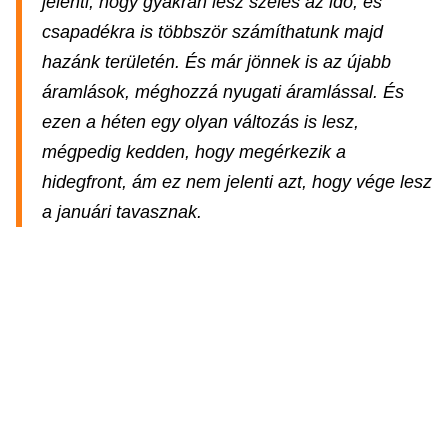
jelenti, hogy gyakran lesz szeles az idő, és
csapadékra is többször számíthatunk majd
hazánk területén. És már jönnek is az újabb
áramlások, méghozzá nyugati áramlással. És
ezen a héten egy olyan változás is lesz,
mégpedig kedden, hogy megérkezik a
hidegfront, ám ez nem jelenti azt, hogy vége lesz
a januári tavasznak.