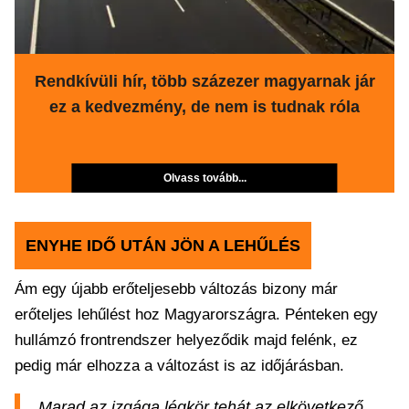
Rendkívüli hír, több százezer magyarnak jár
ez a kedvezmény, de nem is tudnak róla
Olvass tovább...
ENYHE IDŐ UTÁN JÖN A LEHŰLÉS
Ám egy újabb erőteljesebb változás bizony már
erőteljes lehűlést hoz Magyarországra. Pénteken egy
hullámzó frontrendszer helyeződik majd felénk, ez
pedig már elhozza a változást is az időjárásban.
Marad az izgága légkör tehát az elkövetkező