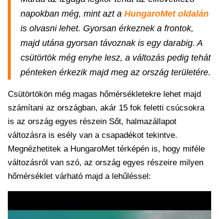
napokban még, mint azt a
HungaroMet oldalán
is olvasni lehet. Gyorsan érkeznek a frontok,
majd utána gyorsan távoznak is egy darabig. A
csütörtök még enyhe lesz, a változás pedig tehát
pénteken érkezik majd meg az ország területére.
Csütörtökön még magas hőmérsékletekre lehet majd
számítani az országban, akár 15 fok feletti csúcsokra
is az ország egyes részein Sőt, halmazállapot
változásra is esély van a csapadékot tekintve.
Megnézhetitek a HungaroMet térképén is, hogy miféle
változásról van szó, az ország egyes részeire milyen
hőmérséklet várható majd a lehűléssel: