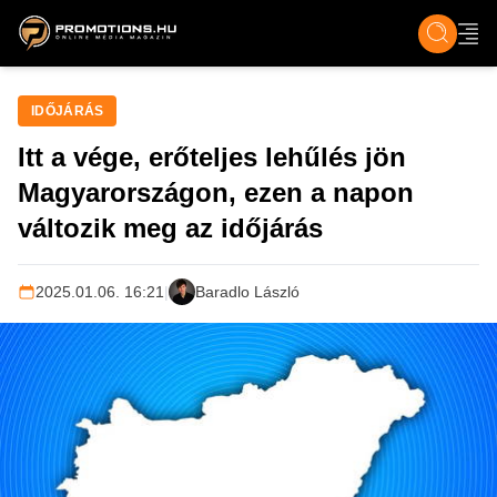
ZENE, FILM & KULT
SPORT
GASZTRO & UTAZÁS
SZÍNES
ÉLET
TECH & TU
IDŐJÁRÁS
Itt a vége, erőteljes lehűlés jön
Magyarországon, ezen a napon
változik meg az időjárás
2025.01.06. 16:21
|
Baradlo László