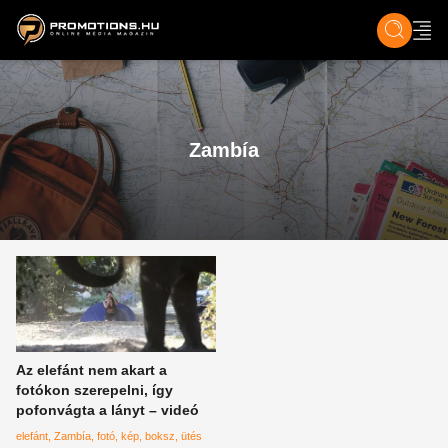
ZENE, FILM & KULT
SPORT
GASZTRO & UTAZÁS
SZÍNES
ÉLET
TECH & TU
Zambía
Az elefánt nem akart a
fotókon szerepelni, így
pofonvágta a lányt – videó
elefánt
Zambía
fotó
kép
boksz
ütés