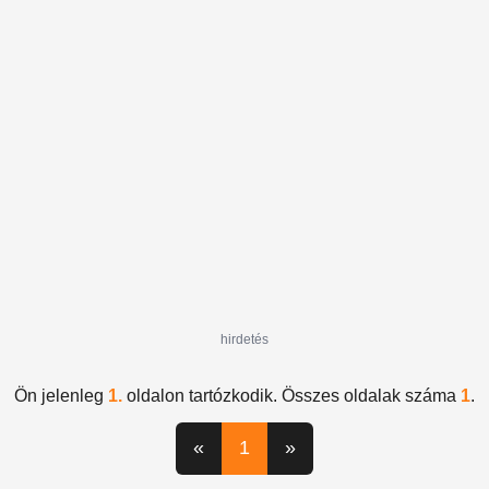
hirdetés
Ön jelenleg
1.
oldalon tartózkodik. Összes oldalak száma
1
.
«
1
»