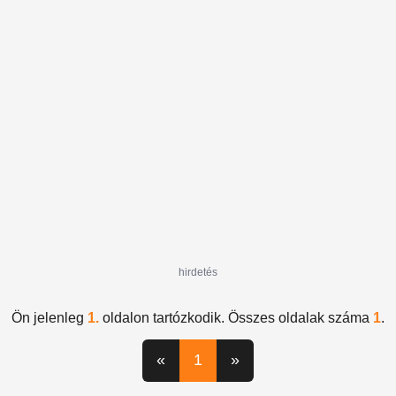
Eckman
Nordesia Productions
díjátadó
WOMEX
hirdetés
Ön jelenleg
1.
oldalon tartózkodik. Összes oldalak száma
1
.
«
1
»