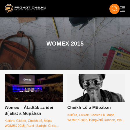
ZENE, FILM & KULT
SPORT
GASZTRO & UTAZÁS
SZÍNES
ÉLET
TECH & TU
WOMEX 2015
Womex – Átadták az idei
Cheikh Lô a Müpában
díjakat a Müpában
Kultúra
Cikkek
Cheikh Lô
Müpa
WOMEX 2015
Hangvető
koncert
World
Kultúra
Cikkek
Cheikh Lô
Müpa
Music Charts Europe
nyugatafrika
zene
WOMEX 2015
Ramin Sadighi
Chris