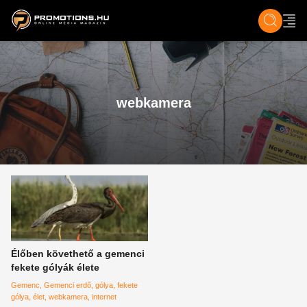
ZENE, FILM & KULT
SPORT
GASZTRO & UTAZÁS
SZÍNES
ÉLET
TECH & TU
webkamera
Élőben követhető a gemenci
fekete gólyák élete
Gemenc
Gemenci erdő
gólya
fekete
gólya
élet
webkamera
internet