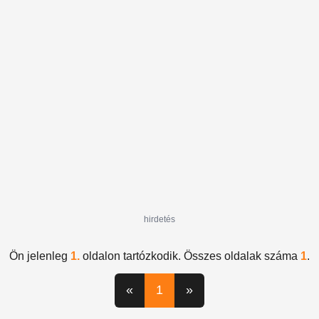
hirdetés
Ön jelenleg
1.
oldalon tartózkodik. Összes oldalak száma
1
.
«
1
»