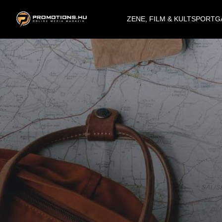
ZENE, FILM & KULT
SPORT
G