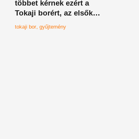
többet kérnek ezért a
Tokaji borért, az elsők
közül való
tokaji bor
gyűjtemény