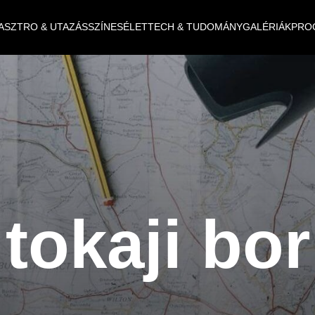
ASZTRO & UTAZÁS
SZÍNES
ÉLET
TECH & TUDOMÁNY
GALÉRIÁK
PRO
tokaji bor