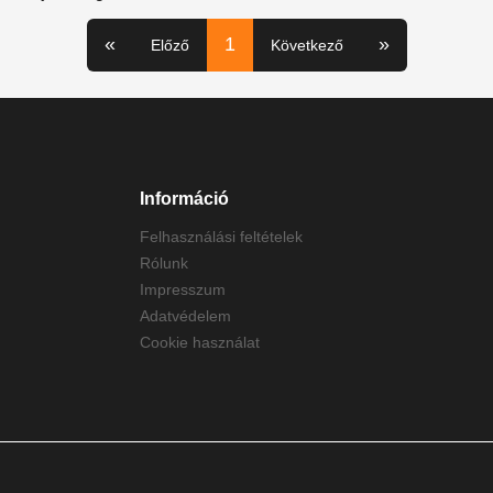
«
1
»
Előző
Következő
Információ
Felhasználási feltételek
Rólunk
Impresszum
Adatvédelem
Cookie használat