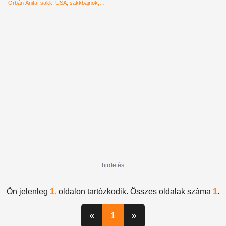
szintén jelen volt
Orbán Anita
sakk
USA
sakkbajnok
intelligencia
hirdetés
Ön jelenleg
1.
oldalon tartózkodik. Összes oldalak száma
1
.
«
1
»