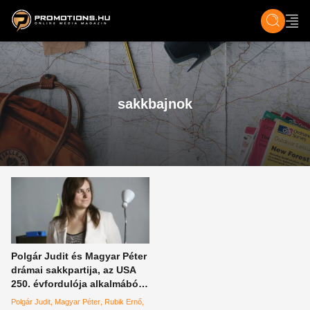
ZENE, FILM & KULT
SPORT
GASZTRO & UTAZÁS
SZÍNES
ÉLET
TECH & TU
sakkbajnok
Polgár Judit és Magyar Péter
drámai sakkpartija, az USA
250. évfordulója alkalmából,
Rubik Ernő és Orbán Anita
Polgár Judit
Magyar Péter
Rubik Ernő