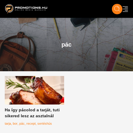
ZENE, FILM & KULT
SPORT
GASZTRO & UTAZÁS
SZÍNES
ÉLET
TECH & TU
pác
Ha így pácolod a tarját, tuti
sikered lesz az asztalnál
tarja
bor
pác
recept
sertéshús