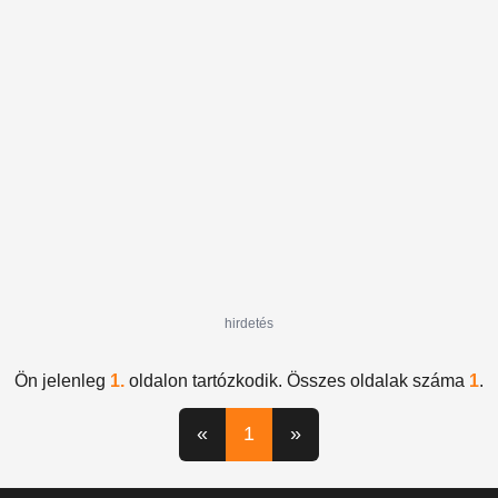
hirdetés
Ön jelenleg
1.
oldalon tartózkodik. Összes oldalak száma
1
.
«
1
»