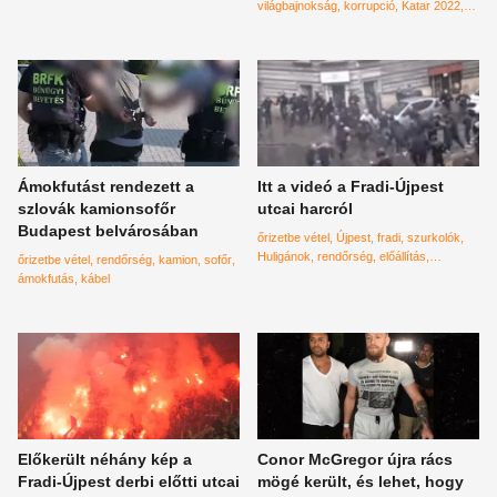
Capitolium
klímaváltozás
világbajnokság
korrupció
Katar 2022
Michel Platini
korrupciós ügyek
Ámokfutást rendezett a
Itt a videó a Fradi-Újpest
szlovák kamionsofőr
utcai harcról
Budapest belvárosában
őrizetbe vétel
Újpest
fradi
szurkolók
Huligánok
rendőrség
előállítás
őrizetbe vétel
rendőrség
kamion
sofőr
drukkerek
foci
derbi
balhé
ámokfutás
kábel
Előkerült néhány kép a
Conor McGregor újra rács
Fradi-Újpest derbi előtti utcai
mögé került, és lehet, hogy