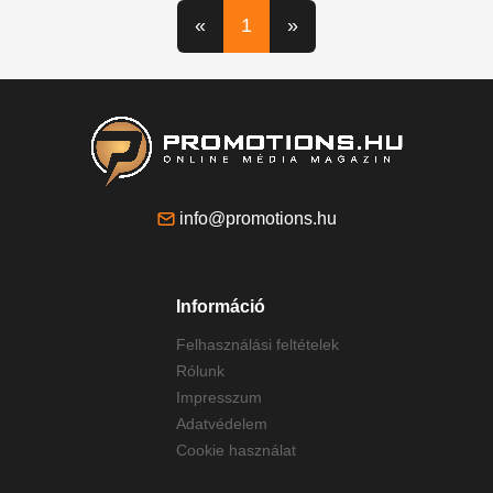
«
1
»
info@promotions.hu
Információ
Felhasználási feltételek
Rólunk
Impresszum
Adatvédelem
Cookie használat