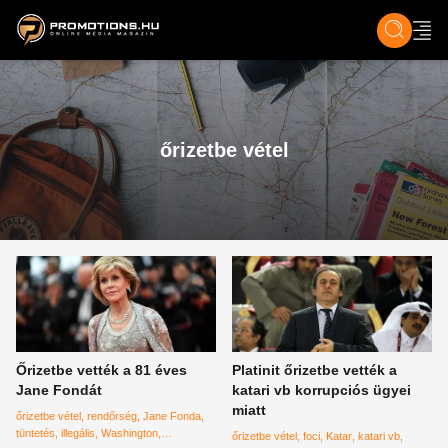
ZENE, FILM & KULT
SPORT
GASZTRO & UTAZÁS
SZÍNES
ÉLET
TECH & TU
őrizetbe vétel
Őrizetbe vették a 81 éves
Platinit őrizetbe vették a
Jane Fondát
katari vb korrupciós ügyei
miatt
őrizetbe vétel
rendőrség
Jane Fonda
tüntetés
illegális
Washington
őrizetbe vétel
foci
Katar
katari vb