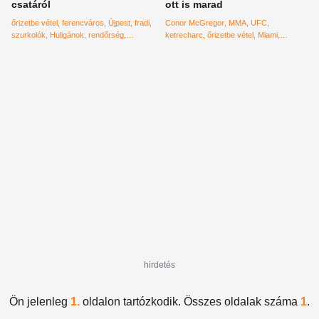
csatáról
ott is marad
őrizetbe vétel
ferencváros
Újpest
fradi
Conor McGregor
MMA
UFC
szurkolók
Huligánok
rendőrség
ketrecharc
őrizetbe vétel
Miami
előállítás
letartóztatás
Fontainebleau hotel
mobil
telefon
össztör
hirdetés
Ön jelenleg
1.
oldalon tartózkodik. Összes oldalak száma
1
.