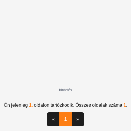
hirdetés
Ön jelenleg
1.
oldalon tartózkodik. Összes oldalak száma
1
.
«
1
»