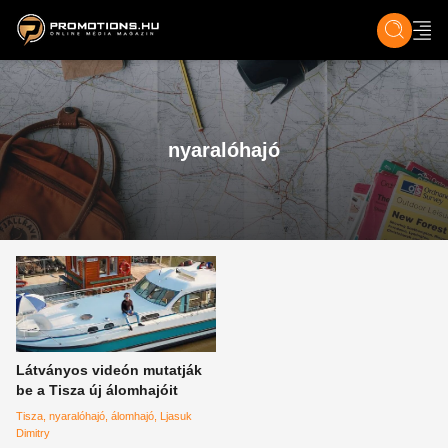
ZENE, FILM & KULT
SPORT
GASZTRO & UTAZÁS
SZÍNES
ÉLET
TECH & TU
nyaralóhajó
Látványos videón mutatják
be a Tisza új álomhajóit
Tisza
nyaralóhajó
álomhajó
Ljasuk
Dimitry