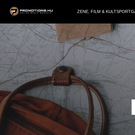
ZENE, FILM & KULT
SPORT
G