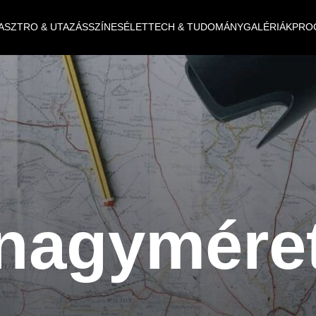
ASZTRO & UTAZÁS
SZÍNES
ÉLET
TECH & TUDOMÁNY
GALÉRIÁK
PRO
nagymére