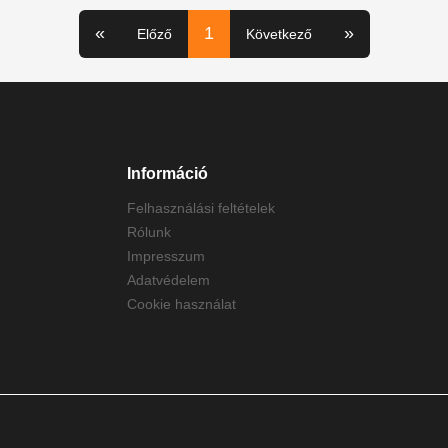
«
1
»
Előző
Következő
Információ
Felhasználási feltételek
Rólunk
Impresszum
Adatvédelem
Cookie használat