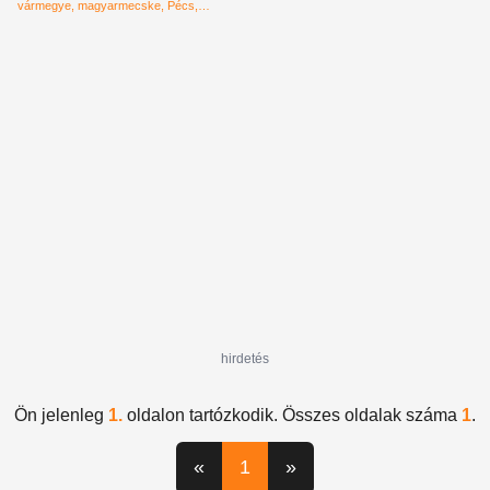
világelső lett a vármegye
vármegye
magyarmecske
Pécs
falucskája
tudomány
anomália
hirdetés
Ön jelenleg
1.
oldalon tartózkodik. Összes oldalak száma
1
.
«
1
»