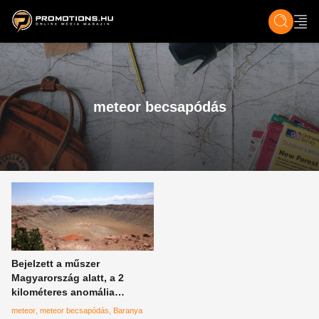
ZENE, FILM & KULT
SPORT
GASZTRO & UTAZÁS
SZÍNES
ÉLET
TECH & TU
meteor becsapódás
Bejelzett a műszer
Magyarország alatt, a 2
kilométeres anomália
mindent elpusztított,
meteor
meteor becsapódás
Baranya